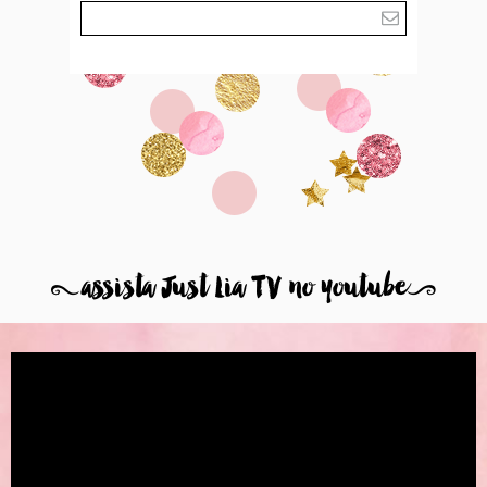
8
assista Just Lia TV no youtube
9