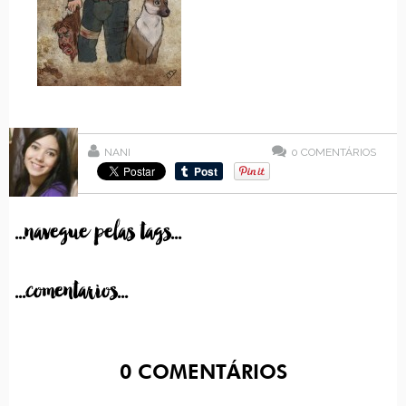
NANI
0
COMENTÁRIOS
...navegue pelas tags...
...comentarios...
0
COMENTÁRIOS