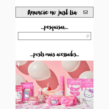
Anuncie no just Lia
...pesquisar...
...posts mais acessados...
1