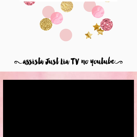
8
assista Just Lia TV no youtube
9