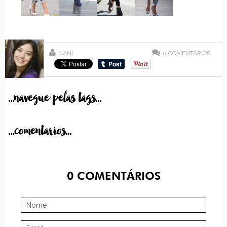
NANI
0
COMENTÁRIOS
...navegue pelas tags...
...comentarios...
0
COMENTÁRIOS