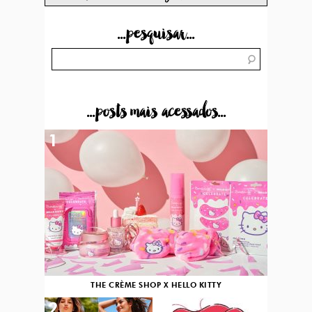
...pesquisar...
...posts mais acessados...
1
THE CRÈME SHOP X HELLO KITTY
2
3