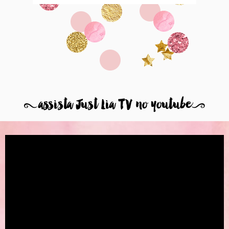
8
assista Just Lia TV no youtube
9