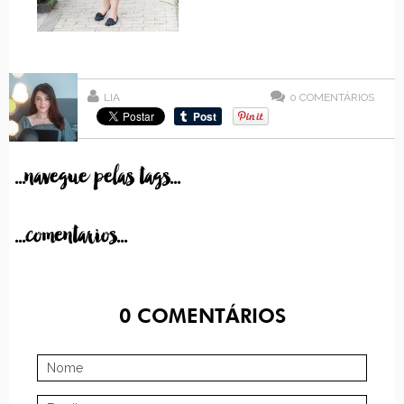
LIA
0
COMENTÁRIOS
...navegue pelas tags...
...comentarios...
0
COMENTÁRIOS