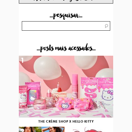
...pesquisar...
...posts mais acessados...
1
THE CRÈME SHOP X HELLO KITTY