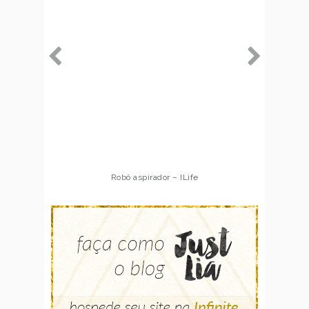
Robô aspirador – ILife