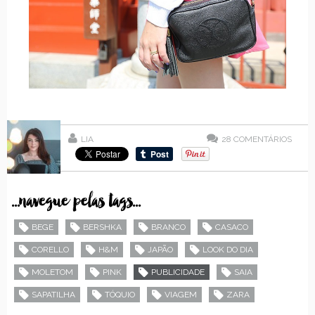
LIA
28
COMENTÁRIOS
...navegue pelas tags...
BEGE
BERSHKA
BRANCO
CASACO
CORELLO
H&M
JAPÃO
LOOK DO DIA
MOLETOM
PINK
PUBLICIDADE
SAIA
SAPATILHA
TÓQUIO
VIAGEM
ZARA