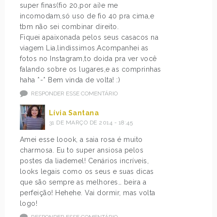
super finas(fio 20,por ai)e me
incomodam,só uso de fio 40 pra cima,e
tbm não sei combinar direito.
Fiquei apaixonada pelos seus casacos na
viagem Lia,lindissimos.Acompanhei as
fotos no Instagram,to doida pra ver você
falando sobre os lugares,e as comprinhas
haha *-* Bem vinda de volta! :)
RESPONDER ESSE COMENTÁRIO
Lívia Santana
31 DE MARÇO DE 2014 - 18:45
Amei esse loook, a saia rosa é muito
charmosa. Eu to super ansiosa pelos
postes da liademel! Cenários incríveis,
looks legais como os seus e suas dicas
que são sempre as melhores… beira a
perfeição! Hehehe. Vai dormir, mas volta
logo!
RESPONDER ESSE COMENTÁRIO