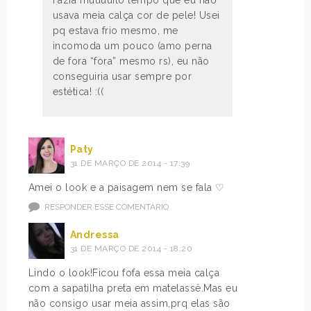
usava meia calça cor de pele! Usei
pq estava frio mesmo, me
incomoda um pouco (amo perna
de fora “fora” mesmo rs), eu não
conseguiria usar sempre por
estética! :((
Paty
31 DE MARÇO DE 2014 - 17:39
Amei o look e a paisagem nem se fala ♡
RESPONDER ESSE COMENTÁRIO
Andressa
31 DE MARÇO DE 2014 - 18:20
Lindo o look!Ficou fofa essa meia calça
com a sapatilha preta em matelassê.Mas eu
não consigo usar meia assim,prq elas são