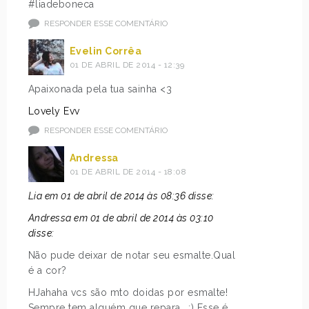
#liadeboneca
RESPONDER ESSE COMENTÁRIO
Evelin Corrêa
01 DE ABRIL DE 2014 - 12:39
Apaixonada pela tua sainha <3
Lovely Evv
RESPONDER ESSE COMENTÁRIO
Andressa
01 DE ABRIL DE 2014 - 18:08
Lia em 01 de abril de 2014 às 08:36 disse:
Andressa em 01 de abril de 2014 às 03:10
disse:
Não pude deixar de notar seu esmalte.Qual
é a cor?
HJahaha vcs são mto doidas por esmalte!
Sempre tem alguém que repara.. :) Esse é