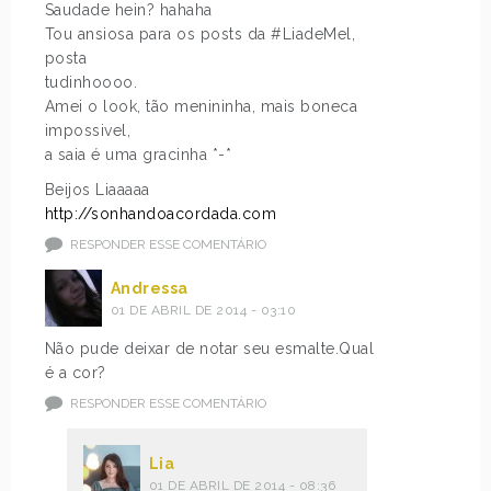
Saudade hein? hahaha
Tou ansiosa para os posts da #LiadeMel,
posta
tudinhoooo.
Amei o look, tão menininha, mais boneca
impossivel,
a saia é uma gracinha *-*
Beijos Liaaaaa
http://sonhandoacordada.com
RESPONDER ESSE COMENTÁRIO
Andressa
01 DE ABRIL DE 2014 - 03:10
Não pude deixar de notar seu esmalte.Qual
é a cor?
RESPONDER ESSE COMENTÁRIO
Lia
01 DE ABRIL DE 2014 - 08:36