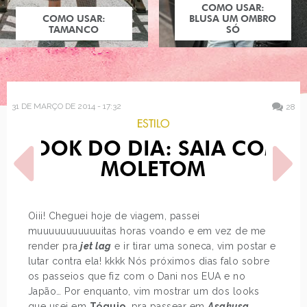
COMO USAR:
COMO USAR:
BLUSA UM OMBRO
TAMANCO
SÓ
31 DE MARÇO DE 2014 - 17:32
28
ESTILO
LOOK DO DIA: SAIA COM
MOLETOM
Oiii! Cheguei hoje de viagem, passei
muuuuuuuuuuuitas horas voando e em vez de me
POST ANTERIOR
PRÓXIMO POST
render pra
jet lag
e ir tirar uma soneca, vim postar e
ESTILO: BIANCA BIN
DRINKS INSPIRADOS EM
PERSONAGENS DISNEY
lutar contra ela! kkkk Nós próximos dias falo sobre
os passeios que fiz com o Dani nos EUA e no
Japão… Por enquanto, vim mostrar um dos looks
que usei em
Tóquio
, pra passear em
Asakusa
.