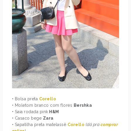
• Bolsa preta
Corello
• Moletom branco com flores
Bershka
• Saia rodada pink
H&M
• Casaco bege
Zara
• Sapatilha preta matelassê
Corello
(dá pra
comprar
online
)