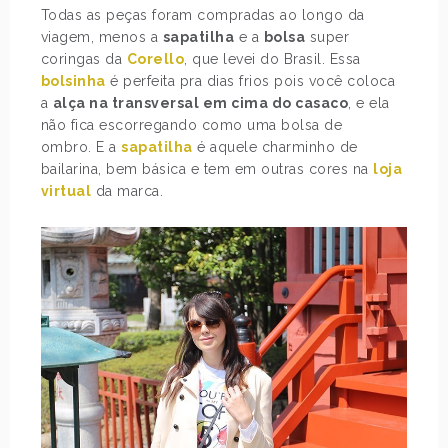
Todas as peças foram compradas ao longo da
viagem, menos a
sapatilha
e a
bolsa
super
coringas da
Corello
, que levei do Brasil. Essa
bolsinha
é perfeita pra dias frios pois você coloca
a
alça na transversal em cima do casaco
, e ela
não fica escorregando como uma bolsa de
ombro. E a
sapatilha
é aquele charminho de
bailarina, bem básica e tem em outras cores na
loja
virtual
da marca.