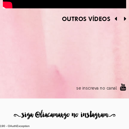
OUTROS VÍDEOS
se inscreva no canal
8
siga @liacamargo no instagram
9
190 - OAuthException