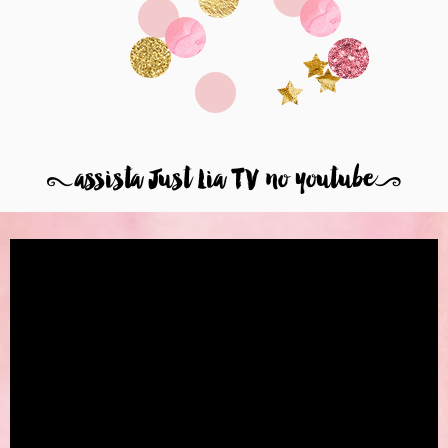
8
assista Just Lia TV no youtube
9