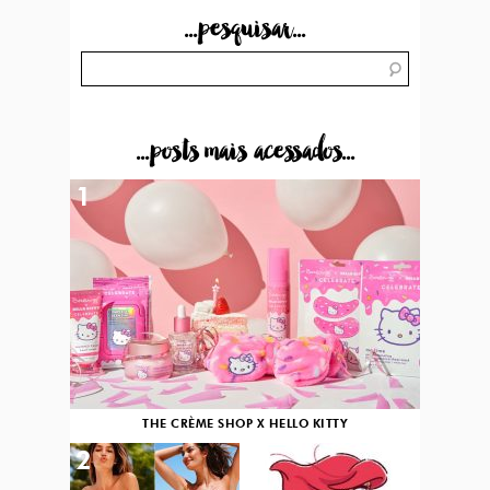
...pesquisar...
...posts mais acessados...
1
THE CRÈME SHOP X HELLO KITTY
2
3