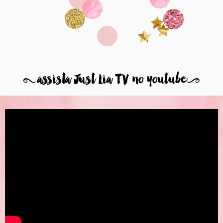
8
assista Just Lia TV no youtube
9