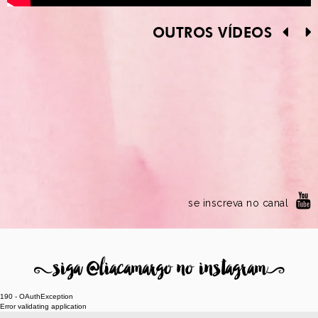
OUTROS VÍDEOS
se inscreva no canal
8
siga @liacamargo no instagram
9
190 - OAuthException
Error validating application