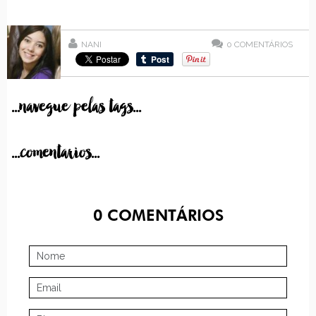
NANI
0
COMENTÁRIOS
...navegue pelas tags...
...comentarios...
0
COMENTÁRIOS