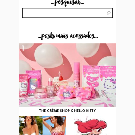
...pesquisar...
...posts mais acessados...
1
THE CRÈME SHOP X HELLO KITTY
2
3