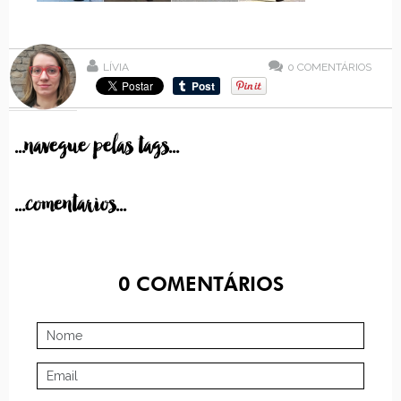
LÍVIA
0
COMENTÁRIOS
...navegue pelas tags...
...comentarios...
0
COMENTÁRIOS