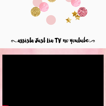
8
assista Just Lia TV no youtube
9