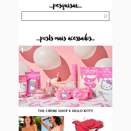
...pesquisar...
...posts mais acessados...
1
THE CRÈME SHOP X HELLO KITTY
2
3