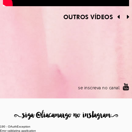
OUTROS VÍDEOS
se inscreva no canal
8
siga @liacamargo no instagram
9
190 - OAuthException
Error validating application