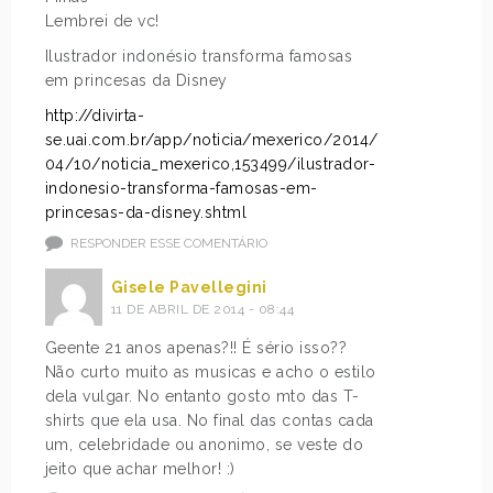
Lembrei de vc!
Ilustrador indonésio transforma famosas
em princesas da Disney
http://divirta-
se.uai.com.br/app/noticia/mexerico/2014/
04/10/noticia_mexerico,153499/ilustrador-
indonesio-transforma-famosas-em-
princesas-da-disney.shtml
RESPONDER ESSE COMENTÁRIO
Gisele Pavellegini
11 DE ABRIL DE 2014 - 08:44
Geente 21 anos apenas?!! É sério isso??
Não curto muito as musicas e acho o estilo
dela vulgar. No entanto gosto mto das T-
shirts que ela usa. No final das contas cada
um, celebridade ou anonimo, se veste do
jeito que achar melhor! :)