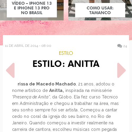
COMO USAR:
TAMANCO
11 DE ABRIL DE 2014 - 08:00
24
ESTILO
ESTILO: ANITTA
Larissa de Macedo Machado
, 21 anos, adotou o
nome artístico de
Anitta,
inspirada na minissérie
“Presença de Anita”
, da Globo. Ela fez curso Técnico
POST ANTERIOR
PRÓXIMO POST
em Administração e chegou a trabalhar na área, mas
BATALHA: KATY PERRY
LOOK DO DIA: FLORAL
seu sonho sempre foi ser artista. Começou a cantar
COM BOLINHAS
cedo no coral da igreja do seu bairro, no Rio de
Janeiro. Quando começou a investir realmente na
carreira de cantora, escolheu músicas com pegada