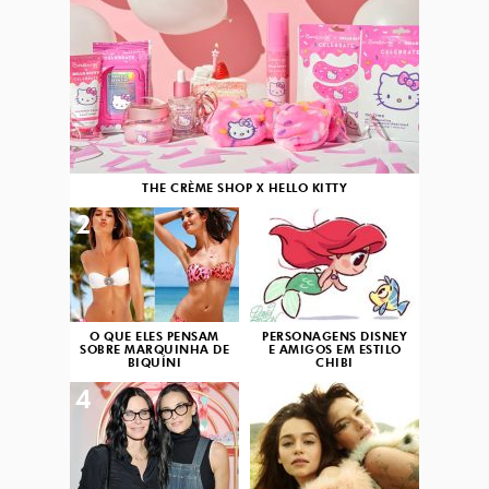
THE CRÈME SHOP X HELLO KITTY
2
3
O QUE ELES PENSAM
PERSONAGENS DISNEY
SOBRE MARQUINHA DE
E AMIGOS EM ESTILO
BIQUÍNI
CHIBI
4
5