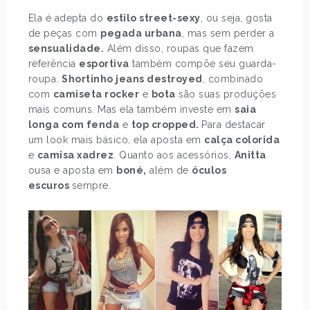
Ela é adepta do
estilo street-sexy
, ou seja, gosta
de peças com
pegada urbana
, mas sem perder a
sensualidade.
Além disso, roupas que fazem
referência
esportiva
também compõe seu guarda-
roupa.
Shortinho jeans destroyed
, combinado
com
camiseta rocker
e
bota
são suas produções
mais comuns. Mas ela também investe em
saia
longa com fenda
e
top cropped.
Para destacar
um look mais básico, ela aposta em
calça colorida
e
camisa xadrez
. Quanto aos acessórios,
Anitta
ousa e aposta em
boné,
além de
óculos
escuros
sempre.