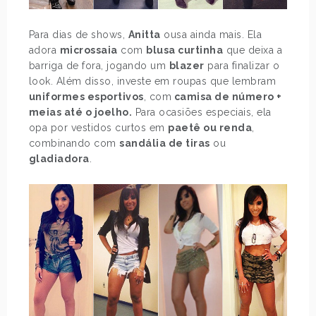
Para dias de shows,
Anitta
ousa ainda mais. Ela
adora
microssaia
com
blusa curtinha
que deixa a
barriga de fora, jogando um
blazer
para finalizar o
look. Além disso, investe em roupas que lembram
uniformes esportivos
, com
camisa de número +
meias até o joelho.
Para ocasiões especiais, ela
opa por vestidos curtos em
paetê ou renda
,
combinando com
sandália de tiras
ou
gladiadora
.