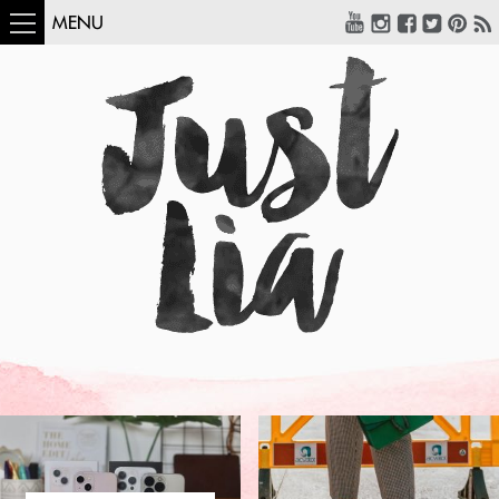
MENU
COMO USAR:
BLUSA UM OMBRO
SÓ