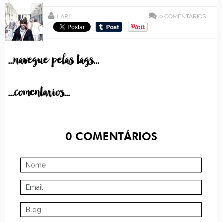
LARI
0
COMENTÁRIOS
...navegue pelas tags...
...comentarios...
0
COMENTÁRIOS