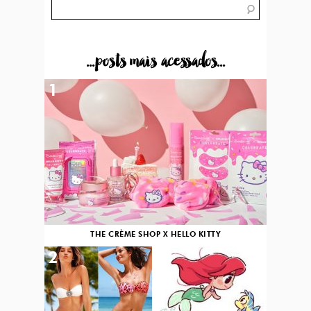
...posts mais acessados...
1
THE CRÈME SHOP X HELLO KITTY
2
3