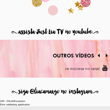
8
assista Just Lia TV no youtube
9
OUTROS VÍDEOS
se inscreva no canal
8
siga @liacamargo no instagram
9
190 - OAuthException
Error validating application