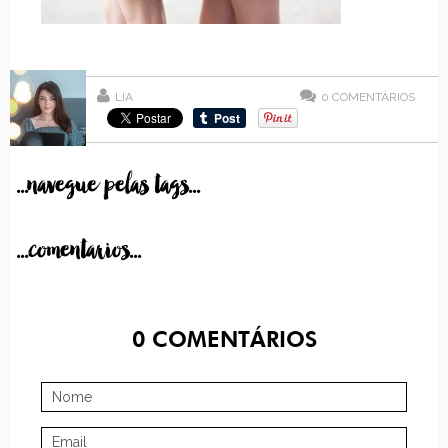
LIA
0
COMENTÁRIOS
...navegue pelas tags...
...comentarios...
0
COMENTÁRIOS