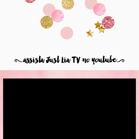
8
assista Just Lia TV no youtube
9