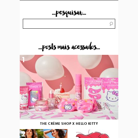
...pesquisar...
...posts mais acessados...
1
THE CRÈME SHOP X HELLO KITTY
2
3