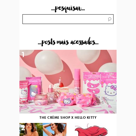
...pesquisar...
...posts mais acessados...
1
THE CRÈME SHOP X HELLO KITTY
2
3