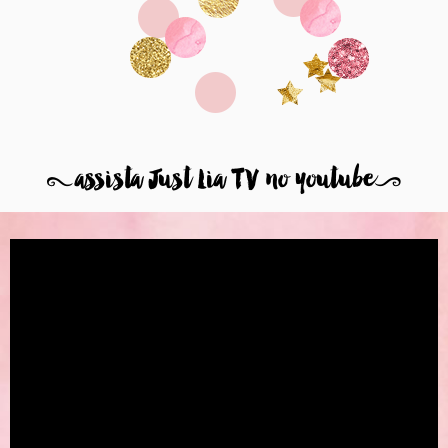
8
assista Just Lia TV no youtube
9