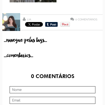
LIA
0
COMENTÁRIOS
...navegue pelas tags...
...comentarios...
0
COMENTÁRIOS