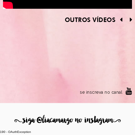
OUTROS VÍDEOS
se inscreva no canal
8
siga @liacamargo no instagram
9
190 - OAuthException