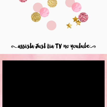
8
assista Just Lia TV no youtube
9