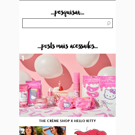
...pesquisar...
...posts mais acessados...
1
THE CRÈME SHOP X HELLO KITTY
2
3