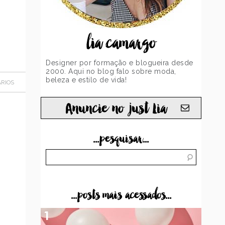
lia camargo
Designer por formação e blogueira desde
2000. Aqui no blog falo sobre moda,
beleza e estilo de vida!
RIOS
Anuncie no just Lia
...pesquisar...
...posts mais acessados...
1