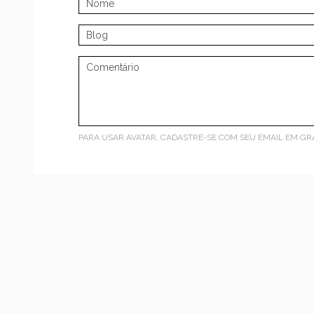
PARA USAR AVATAR, CADASTRE-SE COM SEU EMAIL EM
GR