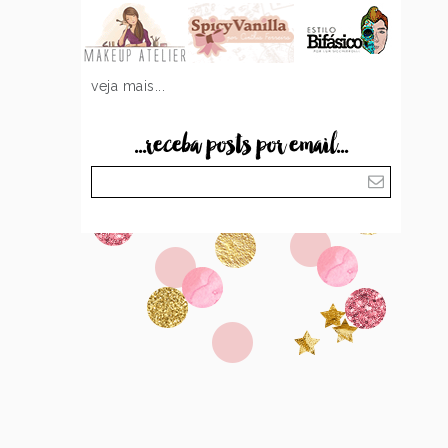
veja mais...
...receba posts por email...