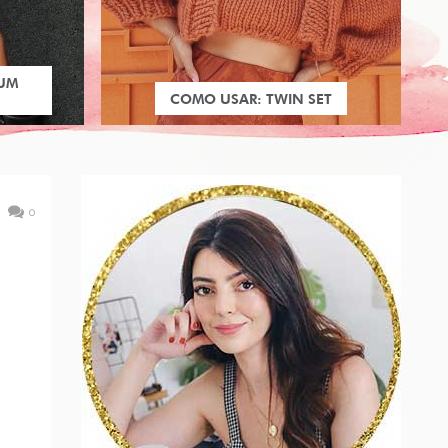
 UM
COMO USAR: TWIN SET
0