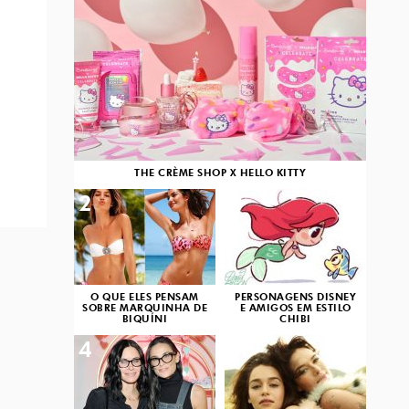
THE CRÈME SHOP X HELLO KITTY
2
3
O QUE ELES PENSAM
PERSONAGENS DISNEY
SOBRE MARQUINHA DE
E AMIGOS EM ESTILO
BIQUÍNI
CHIBI
4
5