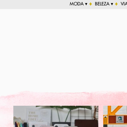
MODA ▾
BELEZA ▾
VI