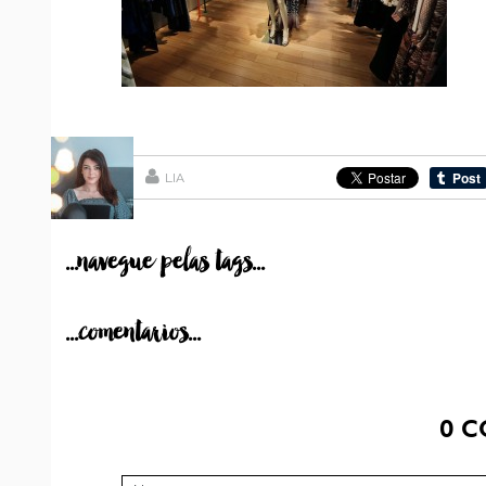
LIA
...navegue pelas tags...
...comentarios...
0
C