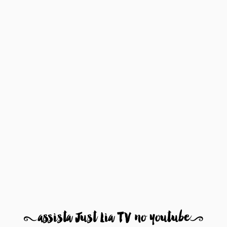
8
assista Just Lia TV no youtube
9