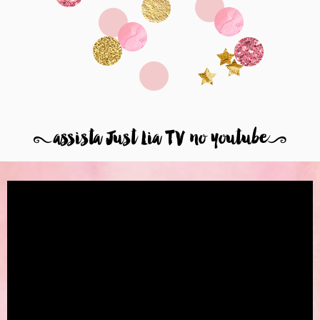
8
assista Just Lia TV no youtube
9