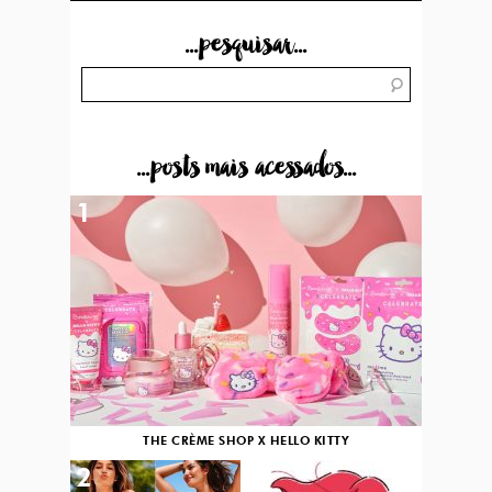
...pesquisar...
...posts mais acessados...
1
THE CRÈME SHOP X HELLO KITTY
2
3