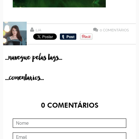
LIA
0
COMENTÁRIOS
...navegue pelas tags...
...comentarios...
0
COMENTÁRIOS