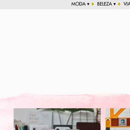
MODA ▾
BELEZA ▾
VI