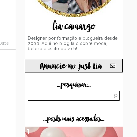
lia camargo
Designer por formação e blogueira desde
2000. Aqui no blog falo sobre moda,
RIOS
beleza e estilo de vida!
Anuncie no just Lia
...pesquisar...
...posts mais acessados...
1