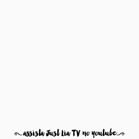
8
assista Just Lia TV no youtube
9