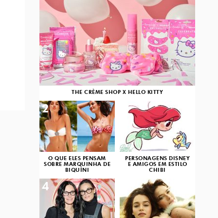
THE CRÈME SHOP X HELLO KITTY
2
3
O QUE ELES PENSAM
PERSONAGENS DISNEY
SOBRE MARQUINHA DE
E AMIGOS EM ESTILO
BIQUÍNI
CHIBI
4
5