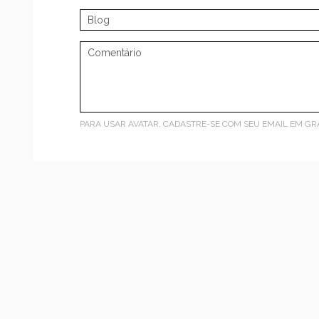
PARA USAR AVATAR, CADASTRE-SE COM SEU EMAIL EM
GR