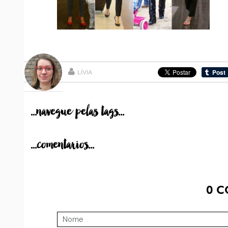
LÍVIA
...navegue pelas tags...
...comentarios...
0
C