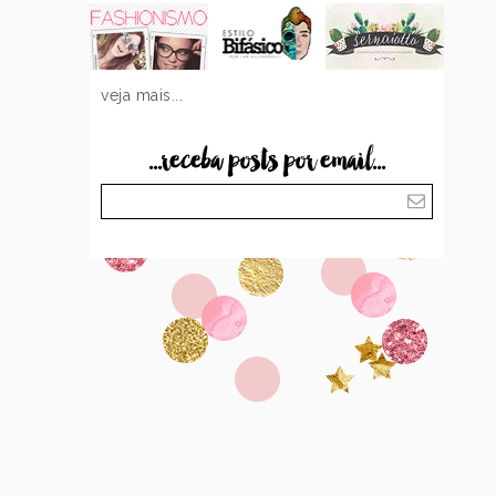
veja mais...
...receba posts por email...