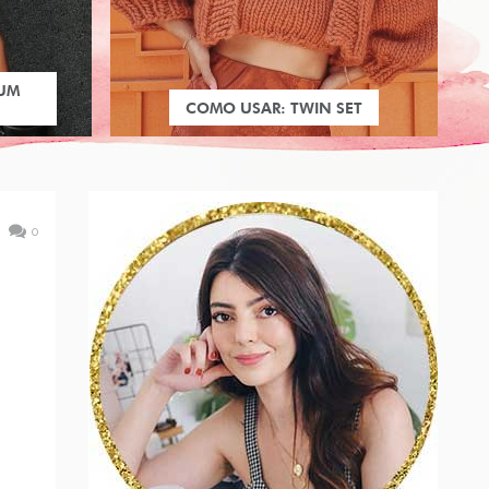
 UM
COMO USAR: TWIN SET
0