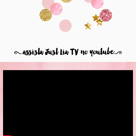
8
assista Just Lia TV no youtube
9