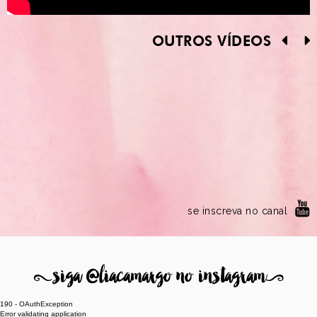
OUTROS VÍDEOS
se inscreva no canal
8
siga @liacamargo no instagram
9
190 - OAuthException
Error validating application