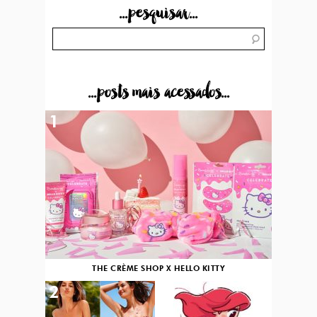
...pesquisar...
...posts mais acessados...
1
THE CRÈME SHOP X HELLO KITTY
2
3