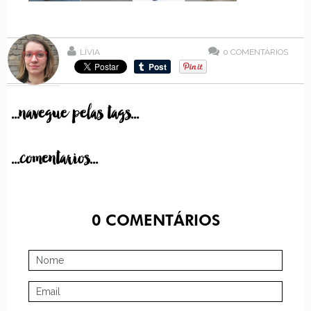
LÍVIA
0
COMENTÁRIOS
...navegue pelas tags...
...comentarios...
0
COMENTÁRIOS