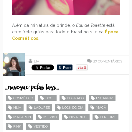
Além da miniatura de brinde, o
Eau de Toilette
está
com frete grátis para todo o Brasil no site da
Época
Cosméticos
.
LIA
27
COMENTÁRIOS
...navegue pelas tags...
COSMÉTICO
DOCE
DOURADO
ESCARPIM
H&M
LADURÉE
LOOK DO DIA
MAÇÃ
MACARON
MIEZKO
NINA RICCI
PERFUME
PINK
VESTIDO