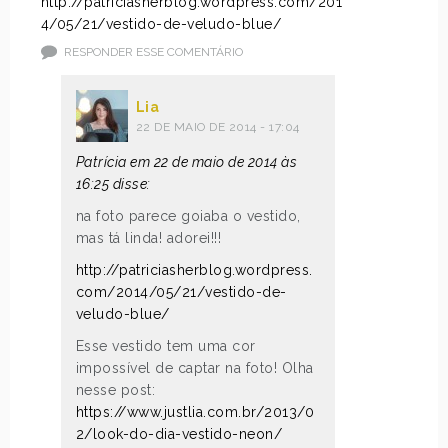
http://patriciasherblog.wordpress.com/201
4/05/21/vestido-de-veludo-blue/
RESPONDER ESSE COMENTÁRIO
Lia
22 DE MAIO DE 2014 - 17:04
Patrícia em 22 de maio de 2014 às
16:25 disse:
na foto parece goiaba o vestido,
mas tá linda! adorei!!!
http://patriciasherblog.wordpress.
com/2014/05/21/vestido-de-
veludo-blue/
Esse vestido tem uma cor
impossível de captar na foto! Olha
nesse post:
https://www.justlia.com.br/2013/0
2/look-do-dia-vestido-neon/