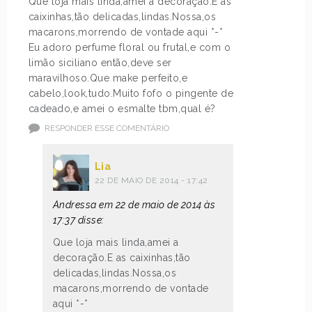
Que loja mais linda,amei a decoração.E as
caixinhas,tão delicadas,lindas.Nossa,os
macarons,morrendo de vontade aqui *-*
Eu adoro perfume floral ou frutal,e com o
limão siciliano então,deve ser
maravilhoso.Que make perfeito,e
cabelo,look,tudo.Muito fofo o pingente de
cadeado,e amei o esmalte tbm,qual é?
RESPONDER ESSE COMENTÁRIO
Lia
22 DE MAIO DE 2014 - 17:42
Andressa em 22 de maio de 2014 às
17:37 disse:
Que loja mais linda,amei a
decoração.E as caixinhas,tão
delicadas,lindas.Nossa,os
macarons,morrendo de vontade
aqui *-*