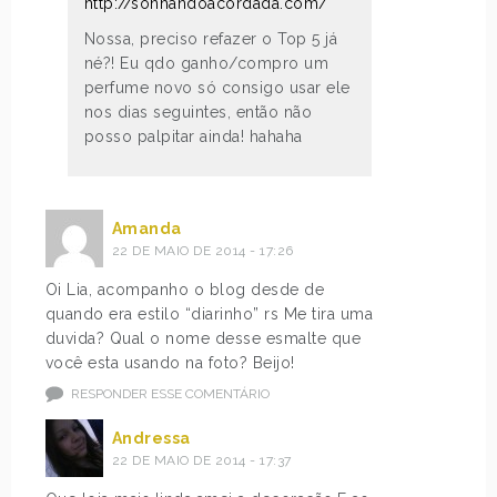
http://sonhandoacordada.com/
Nossa, preciso refazer o Top 5 já
né?! Eu qdo ganho/compro um
perfume novo só consigo usar ele
nos dias seguintes, então não
posso palpitar ainda! hahaha
Amanda
22 DE MAIO DE 2014 - 17:26
Oi Lia, acompanho o blog desde de
quando era estilo “diarinho” rs Me tira uma
duvida? Qual o nome desse esmalte que
você esta usando na foto? Beijo!
RESPONDER ESSE COMENTÁRIO
Andressa
22 DE MAIO DE 2014 - 17:37