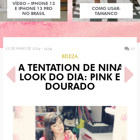
COMO USAR:
TAMANCO
22 DE MAIO DE 2014 - 14:54
27
BELEZA
LA TENTATION DE NINA,
LOOK DO DIA: PINK E
DOURADO
POST ANTERIOR
PRÓXIMO POST
JAPÃO - 10 COISAS PRA
LOOK DO DIA: COLAR
COMPRAR NA FARMÁCIA
STATEMENT