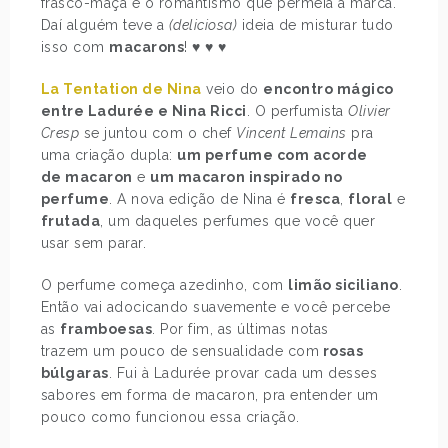
frasco-maçã e o romantismo que permeia a marca.
Daí alguém teve a
(deliciosa)
ideia de misturar tudo
isso com
macarons
! ♥ ♥ ♥
La Tentation de Nina
veio do
encontro mágico
entre Ladurée e Nina Ricci
. O perfumista
Olivier
Cresp
se juntou com o chef
Vincent Lemains
pra
uma criação dupla:
um perfume com acorde
de macaron
e
um macaron inspirado no
perfume
. A nova edição de Nina é
fresca
,
floral
e
frutada
, um daqueles perfumes que você quer
usar sem parar.
O perfume começa azedinho, com
limão siciliano
.
Então vai adocicando suavemente e você percebe
as
framboesas
. Por fim, as últimas notas
trazem um pouco de sensualidade com
rosas
búlgaras
. Fui à Ladurée provar cada um desses
sabores em forma de macaron, pra entender um
pouco como funcionou essa criação.