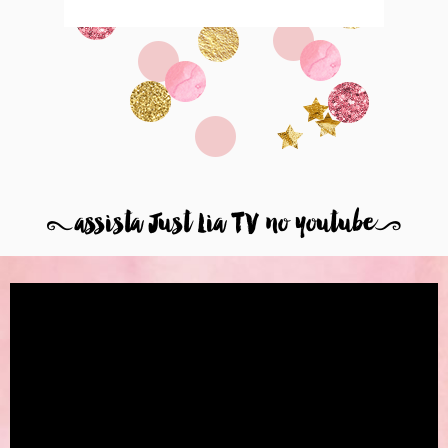
8
assista Just Lia TV no youtube
9