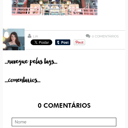
LIA
0
COMENTÁRIOS
...navegue pelas tags...
...comentarios...
0
COMENTÁRIOS