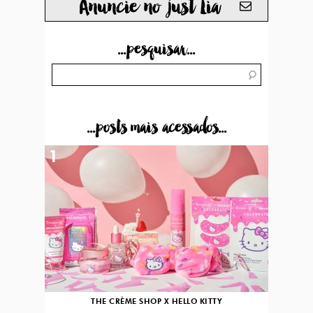
Anuncie no just Lia
...pesquisar...
...posts mais acessados...
1
THE CRÈME SHOP X HELLO KITTY