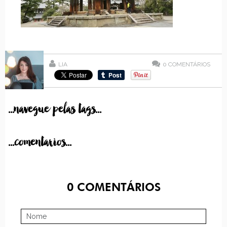
LIA
0
COMENTÁRIOS
...navegue pelas tags...
...comentarios...
0
COMENTÁRIOS