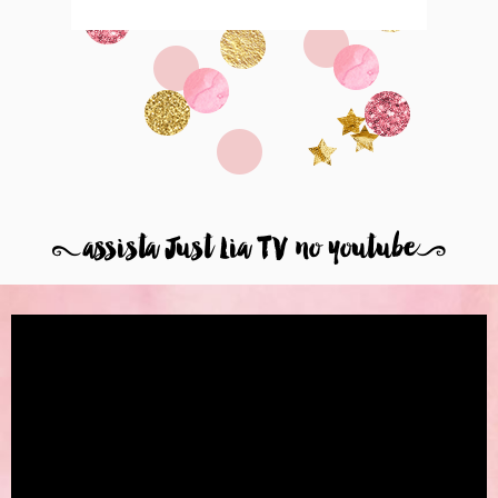
8
assista Just Lia TV no youtube
9