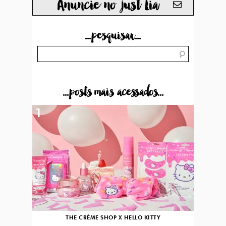
Anuncie no just Lia
...pesquisar...
...posts mais acessados...
1
THE CRÈME SHOP X HELLO KITTY