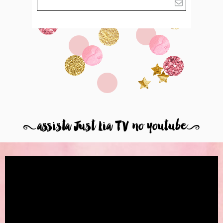
8
assista Just Lia TV no youtube
9