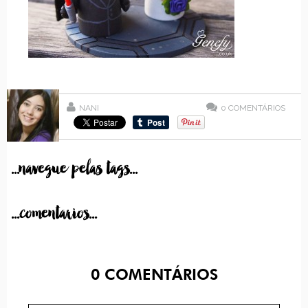
NANI
0
COMENTÁRIOS
...navegue pelas tags...
...comentarios...
0
COMENTÁRIOS