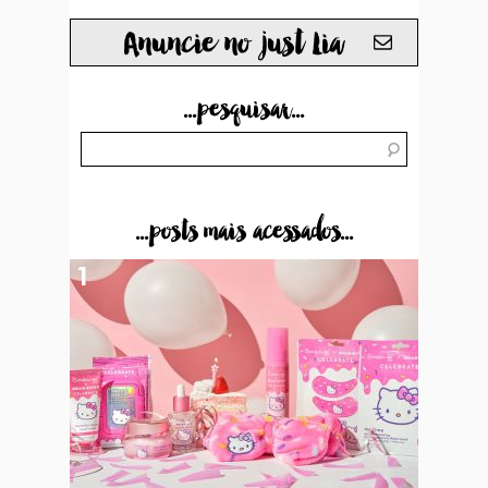
Anuncie no just Lia
...pesquisar...
...posts mais acessados...
1