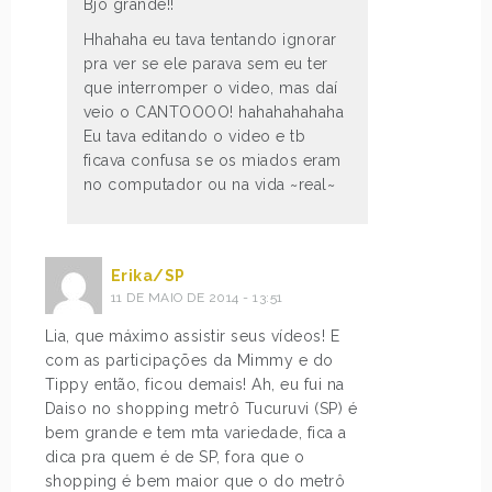
Bjo grande!!
Hhahaha eu tava tentando ignorar
pra ver se ele parava sem eu ter
que interromper o video, mas daí
veio o CANTOOOO! hahahahahaha
Eu tava editando o video e tb
ficava confusa se os miados eram
no computador ou na vida ~real~
Erika/SP
11 DE MAIO DE 2014 - 13:51
Lia, que máximo assistir seus vídeos! E
com as participações da Mimmy e do
Tippy então, ficou demais! Ah, eu fui na
Daiso no shopping metrô Tucuruvi (SP) é
bem grande e tem mta variedade, fica a
dica pra quem é de SP, fora que o
shopping é bem maior que o do metrô