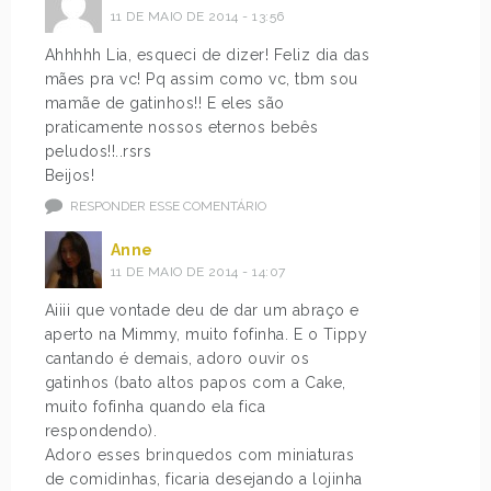
11 DE MAIO DE 2014 - 13:56
Ahhhhh Lia, esqueci de dizer! Feliz dia das
mães pra vc! Pq assim como vc, tbm sou
mamãe de gatinhos!! E eles são
praticamente nossos eternos bebês
peludos!!..rsrs
Beijos!
RESPONDER ESSE COMENTÁRIO
Anne
11 DE MAIO DE 2014 - 14:07
Aiiii que vontade deu de dar um abraço e
aperto na Mimmy, muito fofinha. E o Tippy
cantando é demais, adoro ouvir os
gatinhos (bato altos papos com a Cake,
muito fofinha quando ela fica
respondendo).
Adoro esses brinquedos com miniaturas
de comidinhas, ficaria desejando a lojinha