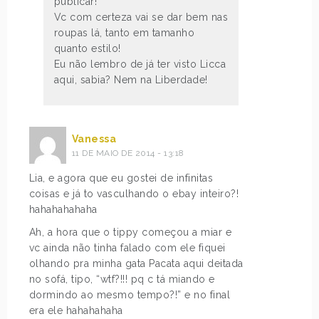
publicar!
Vc com certeza vai se dar bem nas
roupas lá, tanto em tamanho
quanto estilo!
Eu não lembro de já ter visto Licca
aqui, sabia? Nem na Liberdade!
Vanessa
11 DE MAIO DE 2014 - 13:18
Lia, e agora que eu gostei de infinitas
coisas e já to vasculhando o ebay inteiro?!
hahahahahaha
Ah, a hora que o tippy começou a miar e
vc ainda não tinha falado com ele fiquei
olhando pra minha gata Pacata aqui deitada
no sofá, tipo, “wtf?!!! pq c tá miando e
dormindo ao mesmo tempo?!” e no final
era ele hahahahaha