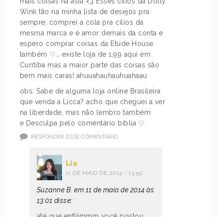
mais coisas na ásia <3 Esses cílios da Dolly
Wink tão na minha lista de desejos pra
sempre, comprei a cola pra cílios da
mesma marca e é amor demais da conta e
espero comprar coisas da Etude House
também ♡… existe loja de 1,99 aqui em
Curitiba mas a maior parte das coisas são
bem mais caras! ahuuahauhauhuahaau
obs: Sabe de alguma loja online Brasileira
que venda a Licca? acho que cheguei a ver
na liberdade, mas não lembro também
e Desculpa pelo comentário bíblia ♡
RESPONDER ESSE COMENTÁRIO
Lia
11 DE MAIO DE 2014 - 13:52
Suzanne B. em 11 de maio de 2014 às
13:01 disse:
até que enfiiimmm você postou