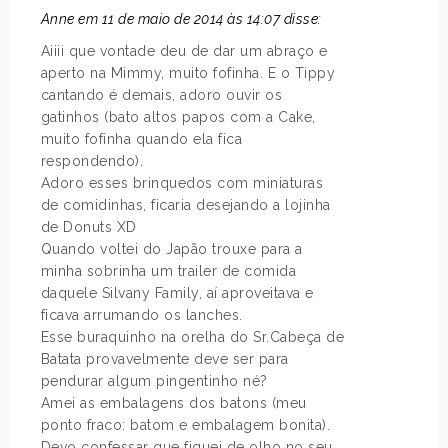
Anne em 11 de maio de 2014 às 14:07 disse:
Aiiii que vontade deu de dar um abraço e
aperto na Mimmy, muito fofinha. E o Tippy
cantando é demais, adoro ouvir os
gatinhos (bato altos papos com a Cake,
muito fofinha quando ela fica
respondendo).
Adoro esses brinquedos com miniaturas
de comidinhas, ficaria desejando a lojinha
de Donuts XD
Quando voltei do Japão trouxe para a
minha sobrinha um trailer de comida
daquele Silvany Family, aí aproveitava e
ficava arrumando os lanches.
Esse buraquinho na orelha do Sr.Cabeça de
Batata provavelmente deve ser para
pendurar algum pingentinho né?
Amei as embalagens dos batons (meu
ponto fraco: batom e embalagem bonita).
Devo confessar que fiquei de olho no seu