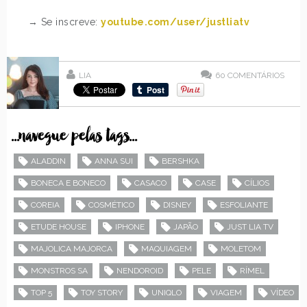
→ Se inscreve:
youtube.com/user/justliatv
LIA
60
COMENTÁRIOS
...navegue pelas tags...
ALADDIN
ANNA SUI
BERSHKA
BONECA E BONECO
CASACO
CASE
CÍLIOS
COREIA
COSMÉTICO
DISNEY
ESFOLIANTE
ETUDE HOUSE
IPHONE
JAPÃO
JUST LIA TV
MAJOLICA MAJORCA
MAQUIAGEM
MOLETOM
MONSTROS SA
NENDOROID
PELE
RÍMEL
TOP 5
TOY STORY
UNIQLO
VIAGEM
VÍDEO