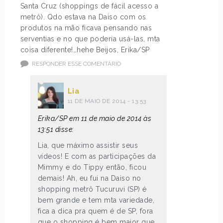
Santa Cruz (shoppings de fácil acesso a
metrô). Qdo estava na Daiso com os
produtos na mão ficava pensando nas
serventias e no que poderia usá-las, mta
coisa diferente!…hehe Beijos, Erika/SP
RESPONDER ESSE COMENTÁRIO
Lia
11 DE MAIO DE 2014 - 13:53
Erika/SP em 11 de maio de 2014 às
13:51 disse:
Lia, que máximo assistir seus
vídeos! E com as participações da
Mimmy e do Tippy então, ficou
demais! Ah, eu fui na Daiso no
shopping metrô Tucuruvi (SP) é
bem grande e tem mta variedade,
fica a dica pra quem é de SP, fora
que o shopping é bem maior que