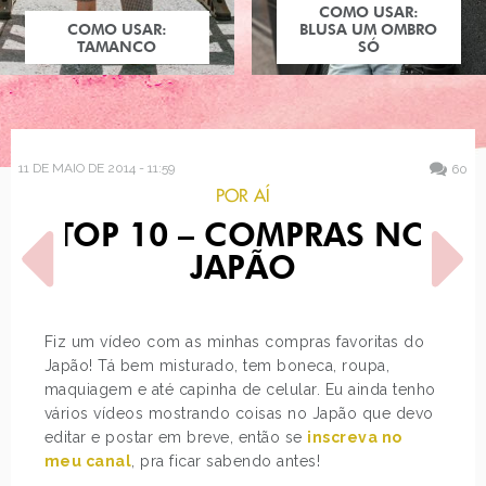
COMO USAR:
COMO USAR:
BLUSA UM OMBRO
TAMANCO
SÓ
11 DE MAIO DE 2014 - 11:59
60
POR AÍ
TOP 10 – COMPRAS NO
JAPÃO
Fiz um vídeo com as minhas compras favoritas do
Japão! Tá bem misturado, tem boneca, roupa,
POST ANTERIOR
PRÓXIMO POST
maquiagem e até capinha de celular. Eu ainda tenho
LOOK DO DIA: COURO E
DIVAS FASHIONISTAS DA
ONÇA
DISNEY
vários vídeos mostrando coisas no Japão que devo
editar e postar em breve, então se
inscreva no
meu canal
, pra ficar sabendo antes!