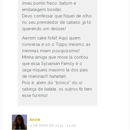
(meu ponto fraco: batom e
embalagem bonita).
Devo confessar que fiquei de olho
no seu prendedor de cabelo, já tô
querendo um desses!
Awmm cake fofa!! Aqui quem
conversa é só o Tippy mesmo, as
meninas miam pouquissimo!
Minha amiga que mora lá contou
que essa Sylvanian Family é o
caça-niqueis maximo lá dos pais
de meninas!!! hahahah
Pois é, além do “brinco” do sr
cabeça de batata, os outros tb tem
esse furinho!
Anne
11 DE MAIO DE 2014 - 14:09