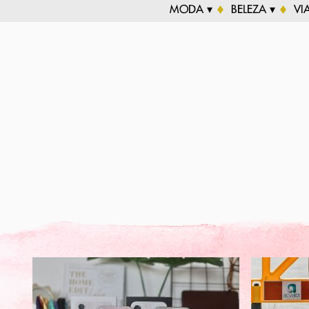
MODA ▾
BELEZA ▾
VI