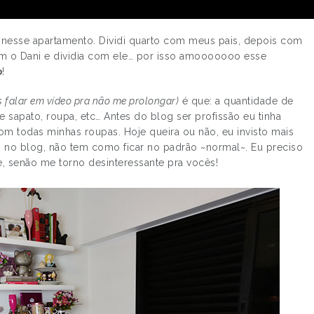
 nesse apartamento. Dividi quarto com meus pais, depois com
om o Dani e dividia com ele… por isso amooooooo esse
o
!
s falar em vídeo pra não me prolongar)
é que: a quantidade de
e sapato, roupa, etc… Antes do blog ser profissão eu tinha
om todas minhas roupas. Hoje queira ou não, eu invisto mais
o no blog, não tem como ficar no padrão ~normal~. Eu preciso
, senão me torno desinteressante pra vocês!