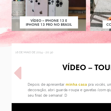
VÍDEO – IPHONE 13 E
IPHONE 13 PRO NO BRASIL
C
16 DE MAIO DE 2014 - 20:30
VÍDEO – TOU
Depois de apresentar
minha casa
pra vocês, u
decoração, abri guarda-roupa e gavetas
(com aj
seu final de semana! :D
POST ANTERIOR
ESTILO: GIOVANNA
ANTONELLI