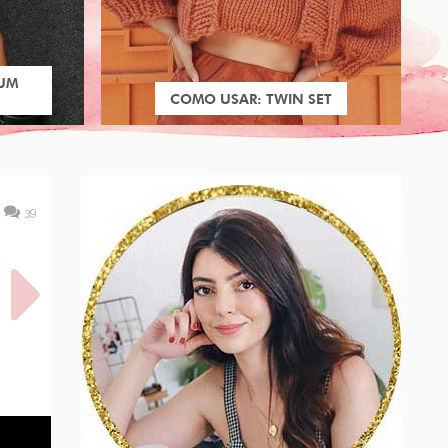
 UM
COMO USAR: TWIN SET
39
COURO