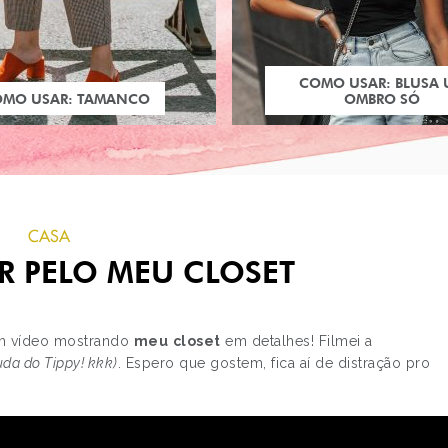
COMO USAR: BLUSA
OMO USAR: TAMANCO
OMBRO SÓ
CASA
R PELO MEU CLOSET
m vídeo mostrando
meu
closet
em detalhes! Filmei a
uda do Tippy! kkk)
. Espero que gostem, fica aí de distração pro
PRÓXIMO POST
4 JEITOS DE USAR:
JAQUETA PRETA DE 