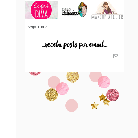
veja mais...
...receba posts por email...