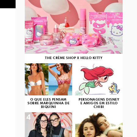
THE CRÈME SHOP X HELLO KITTY
2
3
O QUE ELES PENSAM
PERSONAGENS DISNEY
SOBRE MARQUINHA DE
E AMIGOS EM ESTILO
BIQUÍNI
CHIBI
4
5