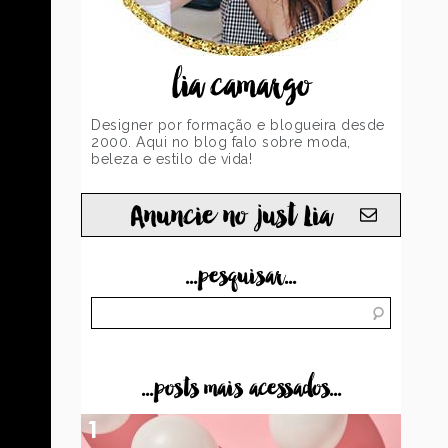
lia camargo
Designer por formação e blogueira desde
2000. Aqui no blog falo sobre moda,
beleza e estilo de vida!
Anuncie no just Lia
...pesquisar...
...posts mais acessados...
1