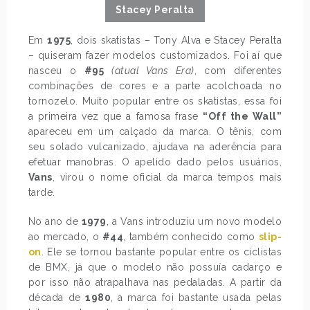
Stacey Peralta
Em
1975
, dois skatistas – Tony Alva e Stacey Peralta
– quiseram fazer modelos customizados. Foi aí que
nasceu o
#95
(atual Vans Era)
, com diferentes
combinações de cores e a parte acolchoada no
tornozelo. Muito popular entre os skatistas, essa foi
a primeira vez que a famosa frase
“Off the Wall”
apareceu em um calçado da marca. O tênis, com
seu solado vulcanizado, ajudava na aderência para
efetuar manobras. O apelido dado pelos usuários,
Vans
, virou o nome oficial da marca tempos mais
tarde.
No ano de
1979
, a Vans introduziu um novo modelo
ao mercado, o
#44
, também conhecido como
slip-
on
. Ele se tornou bastante popular entre os ciclistas
de BMX, já que o modelo não possuía cadarço e
por isso não atrapalhava nas pedaladas. A partir da
década de
1980
, a marca foi bastante usada pelas