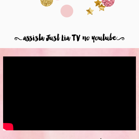
8
assista Just Lia TV no youtube
9