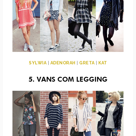
SYLWIA
|
ADENORAH
|
GRETA
|
KAT
5. VANS COM LEGGING