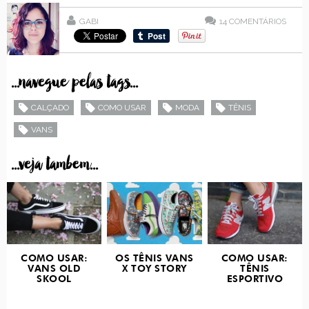
GABI
14
COMENTÁRIOS
...navegue pelas tags...
CALÇADO
COMO USAR
MODA
TÊNIS
VANS
...veja tambem...
COMO USAR:
OS TÊNIS VANS
COMO USAR:
VANS OLD
X TOY STORY
TÊNIS
SKOOL
ESPORTIVO