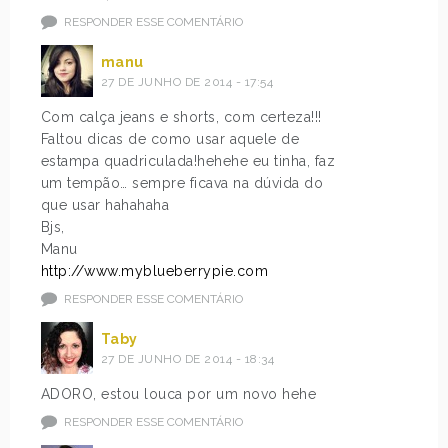
RESPONDER ESSE COMENTÁRIO
manu
27 DE JUNHO DE 2014 - 17:54
Com calça jeans e shorts, com certeza!!!
Faltou dicas de como usar aquele de
estampa quadriculada!hehehe eu tinha, faz
um tempão… sempre ficava na dúvida do
que usar hahahaha
Bjs,
Manu
http://www.myblueberrypie.com
RESPONDER ESSE COMENTÁRIO
Taby
27 DE JUNHO DE 2014 - 18:34
ADORO, estou louca por um novo hehe
RESPONDER ESSE COMENTÁRIO