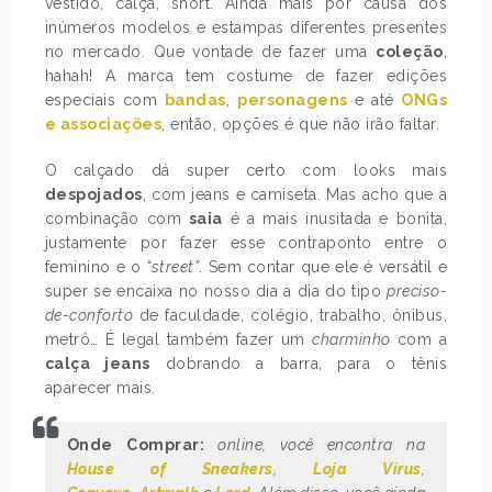
vestido, calça, short. Ainda mais por causa dos
inúmeros modelos e estampas diferentes presentes
no mercado. Que vontade de fazer uma
coleção
,
hahah! A marca tem costume de fazer edições
especiais com
bandas
,
personagens
e até
ONGs
e associações
, então, opções é que não irão faltar.
O calçado dá super certo com looks mais
despojados
, com jeans e camiseta. Mas acho que a
combinação com
saia
é a mais inusitada e bonita,
justamente por fazer esse contraponto entre o
feminino e o
“street”
. Sem contar que ele é versátil e
super se encaixa no nosso dia a dia do tipo
preciso-
de-conforto
de faculdade, colégio, trabalho, ônibus,
metrô… É legal também fazer um
charminho
com a
calça jeans
dobrando a barra, para o tênis
aparecer mais.
Onde Comprar:
online, você encontra na
House of Sneakers
,
Loja Vírus
,