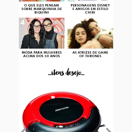
O QUE ELES PENSAM
PERSONAGENS DISNEY
SOBRE MARQUINHA DE
E AMIGOS EM ESTILO
BIQUÍNI
CHIBI
4
5
MODA PARA MULHERES
AS ATRIZES DE GAME
ACIMA DOS 50 ANOS
OF THRONES
...itens desejo...