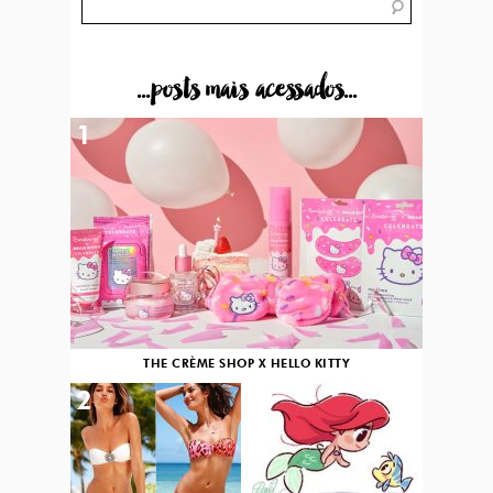
...posts mais acessados...
1
THE CRÈME SHOP X HELLO KITTY
2
3