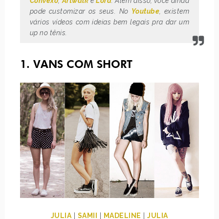
Convexo
,
Artwalk
e
Lord
. Além disso, você ainda
pode customizar os seus. No
Youtube
, existem
vários vídeos com ideias bem legais pra dar um
up no tênis.
1. VANS COM SHORT
JULIA
|
SAMII
|
MADELINE
|
JULIA