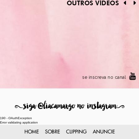
OUTROS VÍDEOS
se inscreva no canal
8
siga @liacamargo no instagram
9
190 - OAuthException
Error validating application
HOME
SOBRE
CLIPPING
ANUNCIE