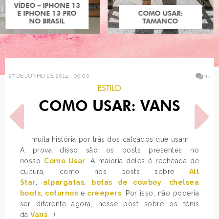
COMO USAR:
TAMANCO
27 DE JUNHO DE 2014 - 09:00
14
ESTILO
COMO USAR: VANS
Há muita história por trás dos calçados que usamos.
A prova disso são os posts presentes no
nosso
Como Usar
. A maioria deles é recheada de
POST ANTERIOR
PRÓXIMO POST
cultura, como nos posts sobre
All
212 VIP ROSE, CC CREAM
LOOK DO DIA: TRENCH
Star
,
alpargatas
,
botas de cowboy
,
chelsea
CLINIQUE, DIOR ADDICT
COAT
boots
,
coturnos
e
creepers
. Por isso, não poderia
ser diferente agora, nesse post sobre os tênis
da
Vans
. :)