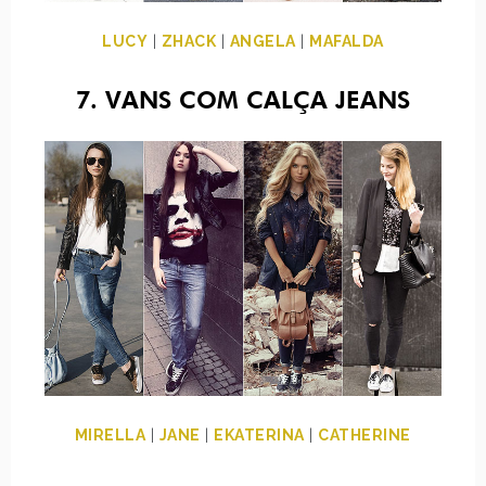
LUCY
|
ZHACK
|
ANGELA
|
MAFALDA
7. VANS COM CALÇA JEANS
MIRELLA
|
JANE
|
EKATERINA
|
CATHERINE