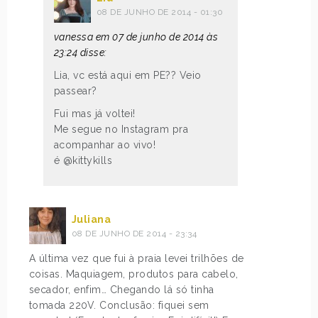
08 DE JUNHO DE 2014 - 01:30
vanessa em 07 de junho de 2014 às
23:24 disse:
Lia, vc está aqui em PE?? Veio
passear?
Fui mas já voltei!
Me segue no Instagram pra
acompanhar ao vivo!
é @kittykills
Juliana
08 DE JUNHO DE 2014 - 23:34
A última vez que fui à praia levei trilhões de
coisas. Maquiagem, produtos para cabelo,
secador, enfim… Chegando lá só tinha
tomada 220V. Conclusão: fiquei sem