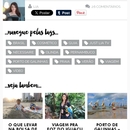
LIA
26
COMENTÁRIOS
...navegue pelas tags...
BRASIL
COSMÉTICO
GUIA
JUST LIA TV
NÉCESSAIRE
OLINDA
PERNAMBUCO
PORTO DE GALINHAS
PRAIA
VERÃO
VIAGEM
VÍDEO
...veja tambem...
O QUE LEVAR
VIAGEM PRA
PORTO DE
NA BOLSA DE
FOZ DO IGUAÇU
GALINHAS –