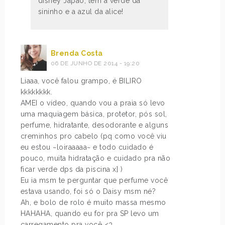
disney Japão, tem a verde da
sininho e a azul da alice!
Brenda Costa
06 DE JUNHO DE 2014 - 19:20
Liaaa, você falou grampo, é BILIRO
kkkkkkkk.
AMEI o vídeo, quando vou a praia só levo
uma maquiagem básica, protetor, pós sol,
perfume, hidratante, desodorante e alguns
creminhos pro cabelo (pq como você viu
eu estou ~loiraaaaa~ e todo cuidado é
pouco, muita hidratação e cuidado pra não
ficar verde dps da piscina x] )
Eu ia msm te perguntar que perfume você
estava usando, foi só o Daisy msm né?
Ah, e bolo de rolo é muito massa mesmo
HAHAHA, quando eu for pra SP levo um
carregamento pra você <3