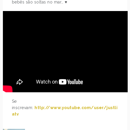
bebês são soltas no mar… ♥
Se
inscrevam:
http://www.youtube.com/user/justli
atv