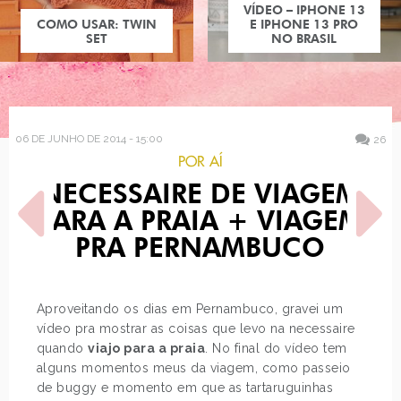
VÍDEO – IPHONE 13
COMO USAR: TWIN
E IPHONE 13 PRO
SET
NO BRASIL
06 DE JUNHO DE 2014 - 15:00
26
POR AÍ
NECESSAIRE DE VIAGEM
PARA A PRAIA + VIAGEM
PRA PERNAMBUCO
POST ANTERIOR
PRÓXIMO POST
Aproveitando os dias em Pernambuco, gravei um
COMO USAR LOOKS DE
MAQUIAGEM PRA COPA DO
vídeo pra mostrar as coisas que levo na necessaire
FESTA JUNINA
MUNDO
quando
viajo para a praia
. No final do vídeo tem
alguns momentos meus da viagem, como passeio
de buggy e momento em que as tartaruguinhas