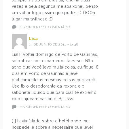
sempre vivido em brasília, já fui lá duas
vezes e pela segunda me apaixonei, penso
em voltar logo assim que puder :D OOOh
lugar maravilhoso :D
RESPONDER ESSE COMENTÁRIO
Lisa
13 DE JUNHO DE 2014 - 15:48
Lia!!!! Voltei domingo de Porto de Galinhas,
se bobear nos esbarramos la rsrsrs. Não
acho que você leve muita coisa, eu fiquei 8
dias em Porto de Galinhas e levei
praticamente as mesmas coisas que você.
Uso tb o desodorante da rexona e o
sabonete líquido que para dias te extremo
calor, ajudam bastante. Bjsssss
RESPONDER ESSE COMENTÁRIO
[…] havia falado sobre o hotel onde me
hospedei e sobre a necessaire que levei,