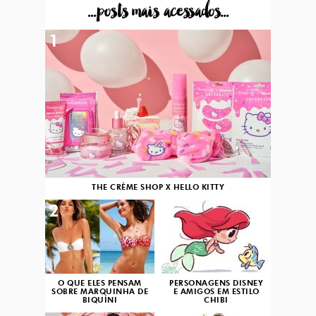
...posts mais acessados...
1
THE CRÈME SHOP X HELLO KITTY
2
3
O QUE ELES PENSAM
PERSONAGENS DISNEY
SOBRE MARQUINHA DE
E AMIGOS EM ESTILO
BIQUÍNI
CHIBI