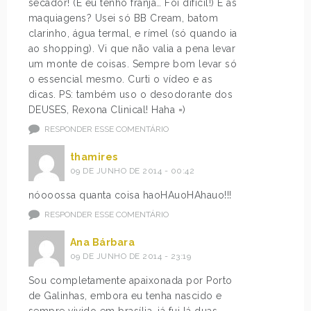
secador! (E eu tenho franja… Foi difícil!) E as
maquiagens? Usei só BB Cream, batom
clarinho, água termal, e rímel (só quando ia
ao shopping). Vi que não valia a pena levar
um monte de coisas. Sempre bom levar só
o essencial mesmo. Curti o vídeo e as
dicas. PS: também uso o desodorante dos
DEUSES, Rexona Clinical! Haha =)
RESPONDER ESSE COMENTÁRIO
thamires
09 DE JUNHO DE 2014 - 00:42
nóooossa quanta coisa haoHAuoHAhauo!!!
RESPONDER ESSE COMENTÁRIO
Ana Bárbara
09 DE JUNHO DE 2014 - 23:19
Sou completamente apaixonada por Porto
de Galinhas, embora eu tenha nascido e