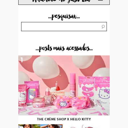
...pesquisar...
...posts mais acessados...
1
THE CRÈME SHOP X HELLO KITTY