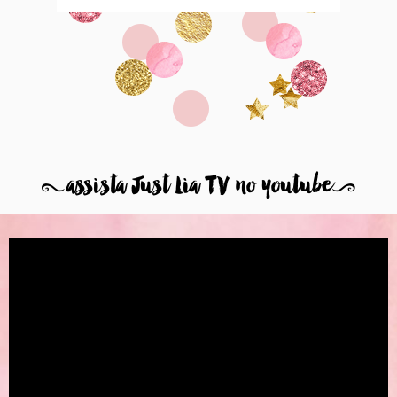
8
assista Just Lia TV no youtube
9