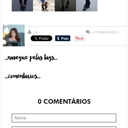
LIA
0
COMENTÁRIOS
...navegue pelas tags...
...comentarios...
0
COMENTÁRIOS