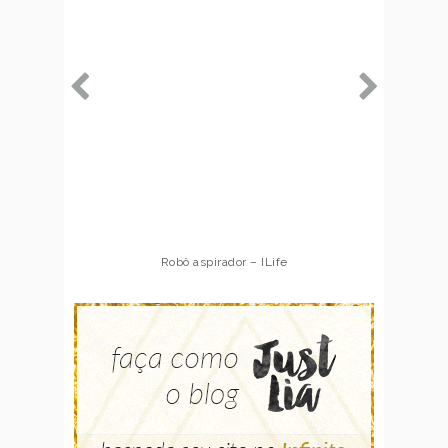
Robô aspirador – ILife