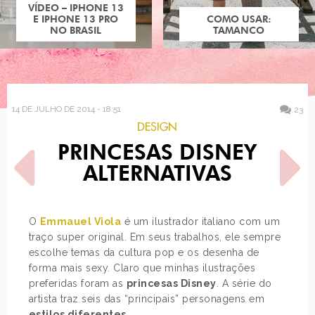
COMO USAR:
TAMANCO
14 DE JULHO DE 2014 - 18:51
23
DESIGN
PRINCESAS DISNEY
ALTERNATIVAS
O
Emmauel Viola
é um ilustrador italiano com um
traço super original. Em seus trabalhos, ele sempre
POST ANTERIOR
PRÓXIMO POST
escolhe temas da cultura pop e os desenha de
4 JEITOS DE USAR:
AS ATRIZES DE ORANGE IS
ESCARPIM BRANCO
THE NEW BLACK
forma mais sexy. Claro que minhas ilustrações
preferidas foram as
princesas Disney
. A série do
artista traz seis das “principais” personagens em
estilos diferentes
.