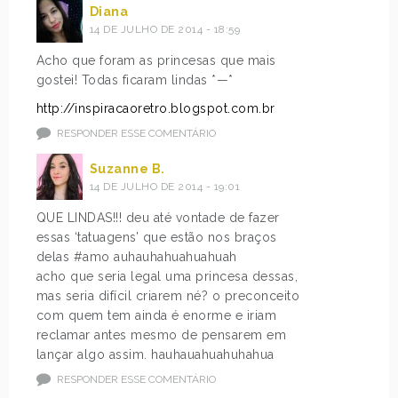
Diana
14 DE JULHO DE 2014 - 18:59
Acho que foram as princesas que mais
gostei! Todas ficaram lindas *—*
http://inspiracaoretro.blogspot.com.br
RESPONDER ESSE COMENTÁRIO
Suzanne B.
14 DE JULHO DE 2014 - 19:01
QUE LINDAS!!! deu até vontade de fazer
essas ‘tatuagens’ que estão nos braços
delas #amo auhauhahuahuahuah
acho que seria legal uma princesa dessas,
mas seria difícil criarem né? o preconceito
com quem tem ainda é enorme e iriam
reclamar antes mesmo de pensarem em
lançar algo assim. hauhauahuahuhahua
RESPONDER ESSE COMENTÁRIO