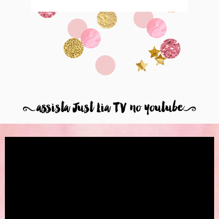
8
assista Just Lia TV no youtube
9