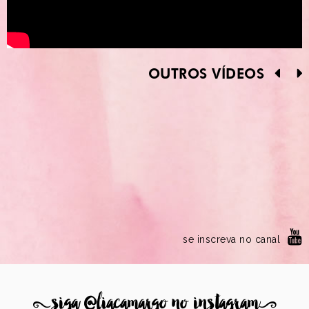
OUTROS VÍDEOS
se inscreva no canal
8
siga @liacamargo no instagram
9