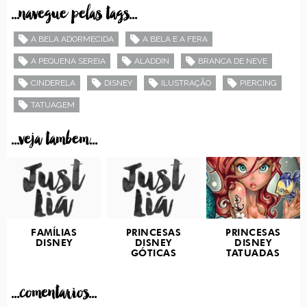
...navegue pelas tags...
A BELA ADORMECIDA
A BELA E A FERA
A PEQUENA SEREIA
ALADDIN
BRANCA DE NEVE
CINDERELA
DISNEY
ILUSTRAÇÃO
PIERCING
TATUAGEM
...veja tambem...
FAMÍLIAS
PRINCESAS
PRINCESAS
DISNEY
DISNEY
DISNEY
GÓTICAS
TATUADAS
...comentarios...