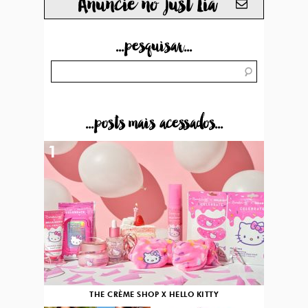
Anuncie no just Lia
...pesquisar...
...posts mais acessados...
1
THE CRÈME SHOP X HELLO KITTY