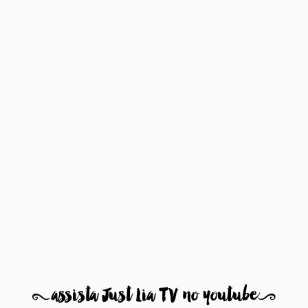
8
assista Just Lia TV no youtube
9