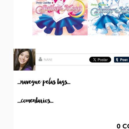
NANI
...navegue pelas tags...
...comentarios...
0
C