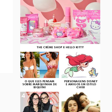
THE CRÈME SHOP X HELLO KITTY
2
3
O QUE ELES PENSAM
PERSONAGENS DISNEY
SOBRE MARQUINHA DE
E AMIGOS EM ESTILO
BIQUÍNI
CHIBI
4
5