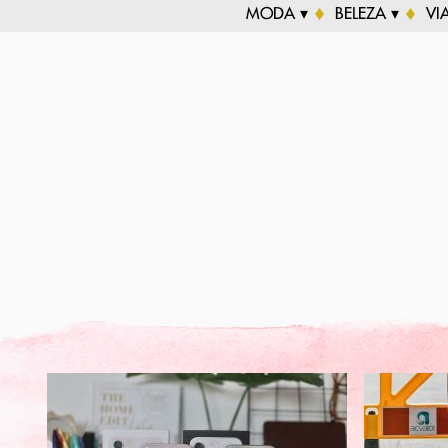
MODA ▾
BELEZA ▾
VI