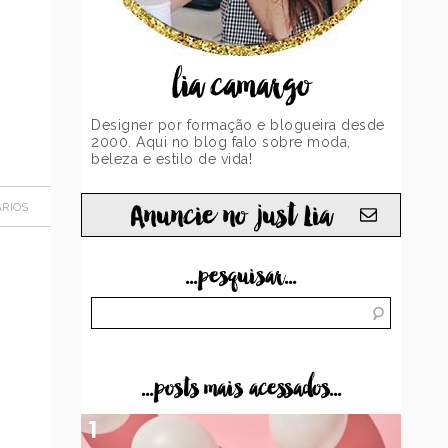
lia camargo
Designer por formação e blogueira desde
2000. Aqui no blog falo sobre moda,
beleza e estilo de vida!
Anuncie no just Lia
RIOS
...pesquisar...
...posts mais acessados...
1