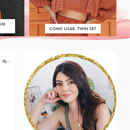
 UM
COMO USAR: TWIN SET
0