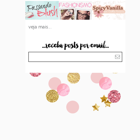
veja mais...
...receba posts por email...