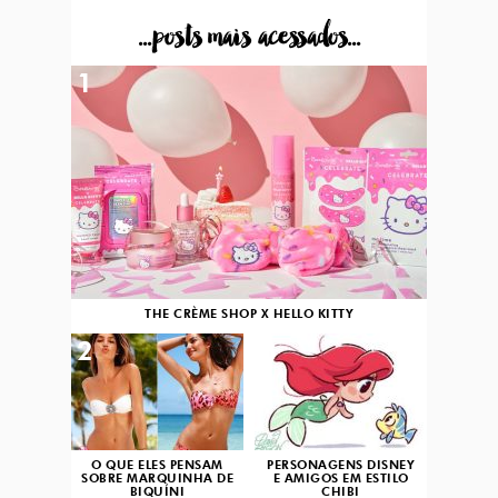
...posts mais acessados...
1
THE CRÈME SHOP X HELLO KITTY
2
3
O QUE ELES PENSAM
PERSONAGENS DISNEY
SOBRE MARQUINHA DE
E AMIGOS EM ESTILO
BIQUÍNI
CHIBI