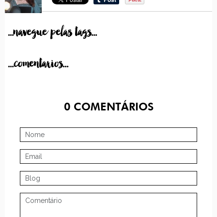
...navegue pelas tags...
...comentarios...
0
COMENTÁRIOS