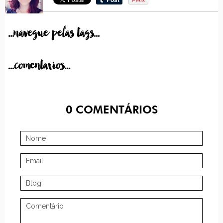
...navegue pelas tags...
...comentarios...
0
COMENTÁRIOS