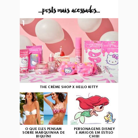
...posts mais acessados...
1
THE CRÈME SHOP X HELLO KITTY
2
3
O QUE ELES PENSAM
PERSONAGENS DISNEY
SOBRE MARQUINHA DE
E AMIGOS EM ESTILO
BIQUÍNI
CHIBI