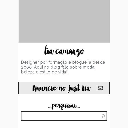
lia camargo
Designer por formação e blogueira desde
2000. Aqui no blog falo sobre moda,
beleza e estilo de vida!
Anuncie no just Lia
...pesquisar...