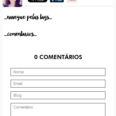
...navegue pelas tags...
...comentarios...
0
COMENTÁRIOS