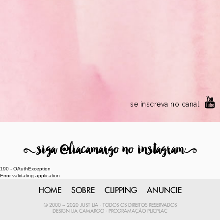
se inscreva no canal
8
siga @liacamargo no instagram
9
190 - OAuthException
Error validating application
HOME
SOBRE
CLIPPING
ANUNCIE
© 2000 ~ 2020 JUST LIA - TODOS OS DIREITOS RESERVADOS
DESIGN
LIA CAMARGO
- PROGRAMAÇÃO
PLICPLAC