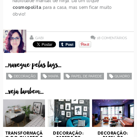
habilidade manual de ninja. Dá um toque
cosmopolita
para a casa, mas sem ficar muito
óbvio!
GABI
18
COMENTÁRIOS
...navegue pelas tags...
DECORAÇÃO
MAPA
PAPEL DE PAREDE
QUADRO
...veja tambem...
TRANSFORMAÇÃ
DECORAÇÃO:
DECORAÇÃO: