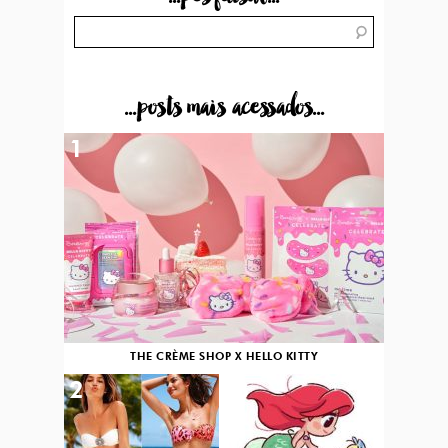
...posts mais acessados...
1
THE CRÈME SHOP X HELLO KITTY
2
3