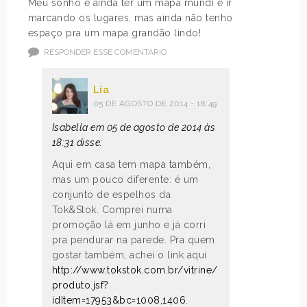
Meu sonho é ainda ter um mapa mundi e ir
marcando os lugares, mas ainda não tenho
espaço pra um mapa grandão lindo!
RESPONDER ESSE COMENTÁRIO
Lia
05 DE AGOSTO DE 2014 - 18:49
Isabella em 05 de agosto de 2014 às
18:31 disse:
Aqui em casa tem mapa também,
mas um pouco diferente: é um
conjunto de espelhos da
Tok&Stok. Comprei numa
promoção lá em junho e já corri
pra pendurar na parede. Pra quem
gostar também, achei o link aqui
http://www.tokstok.com.br/vitrine/
produto.jsf?
idItem=17953&bc=1008,1406
.