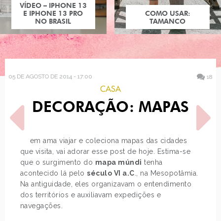
COMO USAR:
TAMANCO
05 DE AGOSTO DE 2014 - 17:00
18
CASA
DECORAÇÃO: MAPAS
Quem ama viajar e coleciona mapas das cidades
que visita, vai adorar esse post de hoje. Estima-se
que o surgimento do
mapa múndi
tenha
POST ANTERIOR
PRÓXIMO POST
acontecido lá pelo
século VI a.C
., na Mesopotâmia.
LOOK DO DIA: SAIA JEANS
COMO USAR: CALÇA
Na antiguidade, eles organizavam o entendimento
MONTARIA
dos territórios e auxiliavam expedições e
navegações.