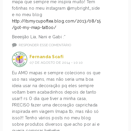
mapa que sempre me inspira muito! Tem
fotinhas no meu instagram @mybright_side
e no meu blog
http://itsmycupoftea.blog.com/2013/08/15
/got-my-map-tattoo/
Beeeijão Lia, Nani e Gabi :*
RESPONDER ESSE COMENTÁRIO
Fernanda Scafi
07 DE AGOSTO DE 2014 - 10:10
Eu AMO mapas e sempre coleciono os que
uso nas viagens, mas não seria uma boa
ideia usar na decoração pq eles sempre
voltam bem acabadinhos depois de tanto
usar!! rs O dia que tiver a minha casa,
PRECISO fazer uma decoração caprichada
inspirada em viagem (mapa tb, mas não só
isso)!! Tenho vários posts no meu blog
sobre produtos diversos que acho por aí e
queria comprar hehehe: