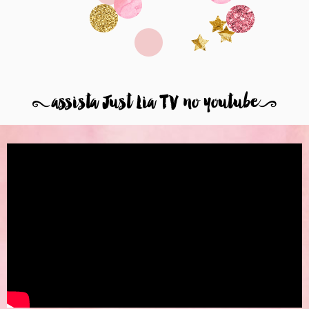
8
assista Just Lia TV no youtube
9