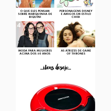
O QUE ELES PENSAM
PERSONAGENS DISNEY
SOBRE MARQUINHA DE
E AMIGOS EM ESTILO
BIQUÍNI
CHIBI
4
5
MODA PARA MULHERES
AS ATRIZES DE GAME
ACIMA DOS 50 ANOS
OF THRONES
...itens desejo...