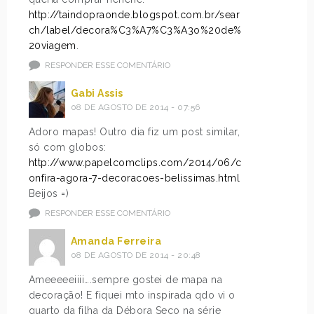
http://taindopraonde.blogspot.com.br/sear
ch/label/decora%C3%A7%C3%A3o%20de%
20viagem
.
RESPONDER ESSE COMENTÁRIO
Gabi Assis
08 DE AGOSTO DE 2014 - 07:56
Adoro mapas! Outro dia fiz um post similar,
só com globos:
http://www.papelcomclips.com/2014/06/c
onfira-agora-7-decoracoes-belissimas.html
Beijos =)
RESPONDER ESSE COMENTÁRIO
Amanda Ferreira
08 DE AGOSTO DE 2014 - 20:48
Ameeeeeiiii….sempre gostei de mapa na
decoração! E fiquei mto inspirada qdo vi o
quarto da filha da Débora Seco na série