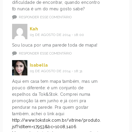
dificuldade de encontrar, quando encontro
tb nunca é um do meu gosto sabe?
RESPONDER ESSE COMENTÁRIO
Kah
05 DE AGOSTO DE 2014 - 18:00
Sou louca por uma parede toda de mapa!
RESPONDER ESSE COMENTÁRIO
Isabella
05 DE AGOSTO DE 2014 - 18:31
Aqui em casa tem mapa também, mas um
pouco diferente: é um conjunto de
espelhos da Tok&Stok. Comprei numa
promoção lá em junho e já corri pra
pendurar na parede. Pra quem gostar
também, achei o link aqui
http://www.tokstok.com.br/vitrine/produto.
jsf?idItem=17953&bc=1008,1406
.