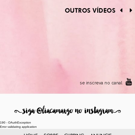
OUTROS VÍDEOS
se inscreva no canal
8
siga @liacamargo no instagram
9
190 - OAuthException
Error validating application