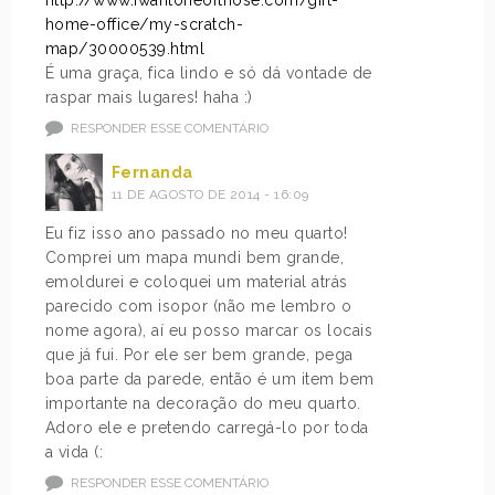
http://www.iwantoneofthose.com/gift-
home-office/my-scratch-
map/30000539.html
É uma graça, fica lindo e só dá vontade de
raspar mais lugares! haha :)
RESPONDER ESSE COMENTÁRIO
Fernanda
11 DE AGOSTO DE 2014 - 16:09
Eu fiz isso ano passado no meu quarto!
Comprei um mapa mundi bem grande,
emoldurei e coloquei um material atrás
parecido com isopor (não me lembro o
nome agora), aí eu posso marcar os locais
que já fui. Por ele ser bem grande, pega
boa parte da parede, então é um item bem
importante na decoração do meu quarto.
Adoro ele e pretendo carregá-lo por toda
a vida (:
RESPONDER ESSE COMENTÁRIO