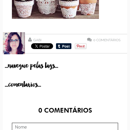
GABI
0
COMENTÁRIOS
...navegue pelas tags...
...comentarios...
0
COMENTÁRIOS