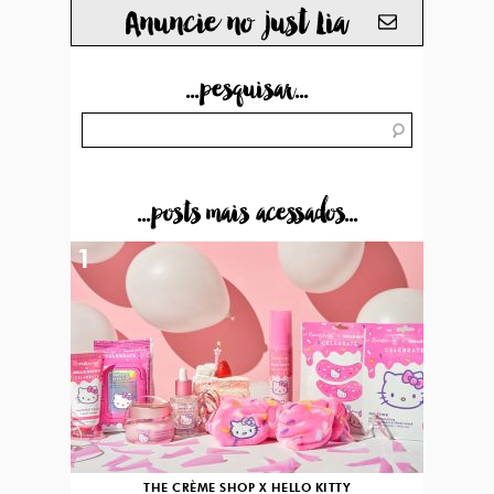
Anuncie no just Lia
...pesquisar...
...posts mais acessados...
1
THE CRÈME SHOP X HELLO KITTY