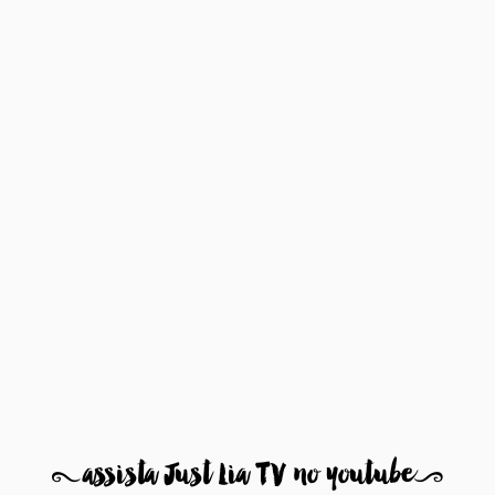
8
assista Just Lia TV no youtube
9