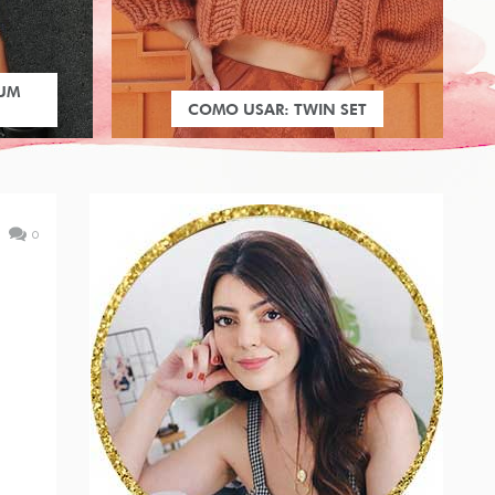
 UM
COMO USAR: TWIN SET
0