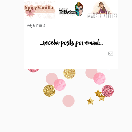
veja mais...
...receba posts por email...