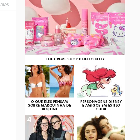
RIOS
THE CRÈME SHOP X HELLO KITTY
2
3
O QUE ELES PENSAM
PERSONAGENS DISNEY
SOBRE MARQUINHA DE
E AMIGOS EM ESTILO
BIQUÍNI
CHIBI
4
5