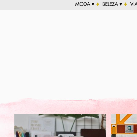
MODA ▾
BELEZA ▾
VI