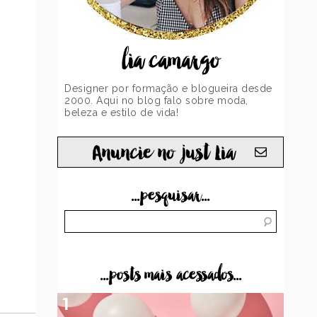
lia camargo
Designer por formação e blogueira desde
2000. Aqui no blog falo sobre moda,
beleza e estilo de vida!
Anuncie no just Lia
...pesquisar...
...posts mais acessados...
1