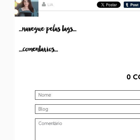
LIA
...navegue pelas tags...
...comentarios...
0
C