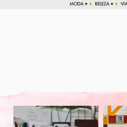
MODA ▾
BELEZA ▾
VI