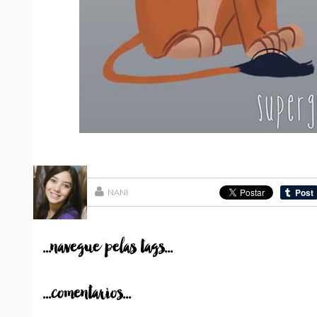
NANI
...navegue pelas tags...
...comentarios...