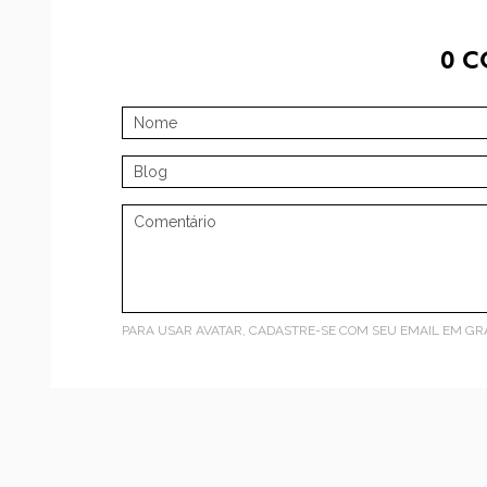
0
C
PARA USAR AVATAR, CADASTRE-SE COM SEU EMAIL EM
GR