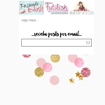
veja mais...
...receba posts por email...