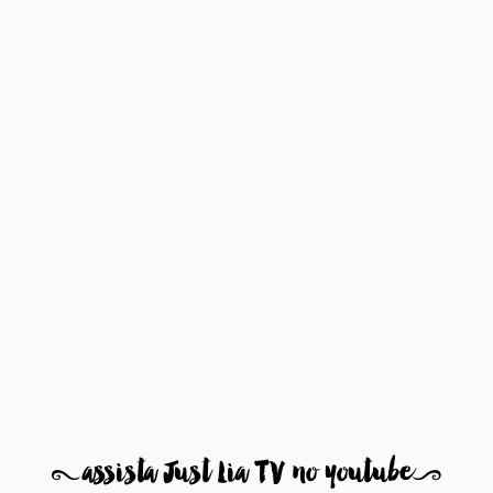
8
assista Just Lia TV no youtube
9