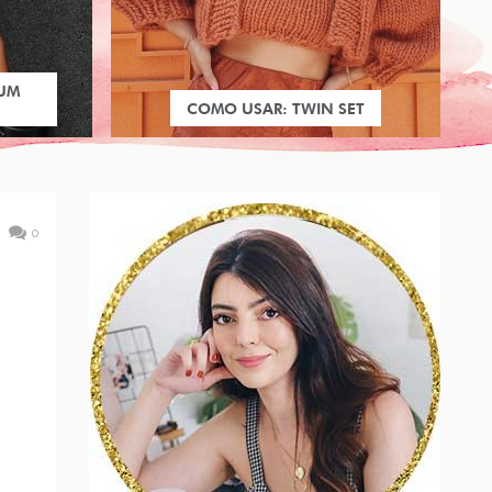
 UM
COMO USAR: TWIN SET
0