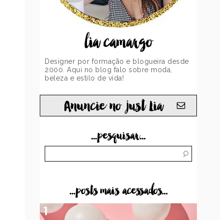
lia camargo
Designer por formação e blogueira desde
2000. Aqui no blog falo sobre moda,
beleza e estilo de vida!
Anuncie no just Lia
...pesquisar...
...posts mais acessados...
1