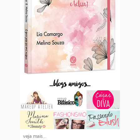
...blogs amigos...
veja mais...