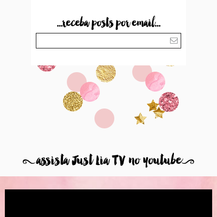
...receba posts por email...
8
assista Just Lia TV no youtube
9