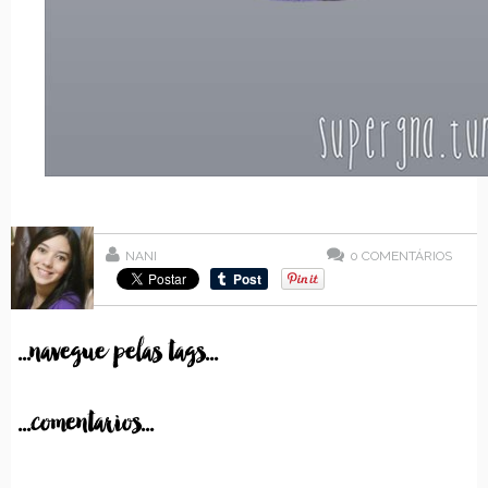
NANI
0
COMENTÁRIOS
...navegue pelas tags...
...comentarios...