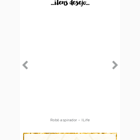
...itens desejo...
Robô aspirador – ILife