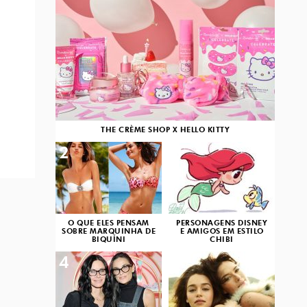
THE CRÈME SHOP X HELLO KITTY
2
3
O QUE ELES PENSAM
PERSONAGENS DISNEY
SOBRE MARQUINHA DE
E AMIGOS EM ESTILO
BIQUÍNI
CHIBI
4
5