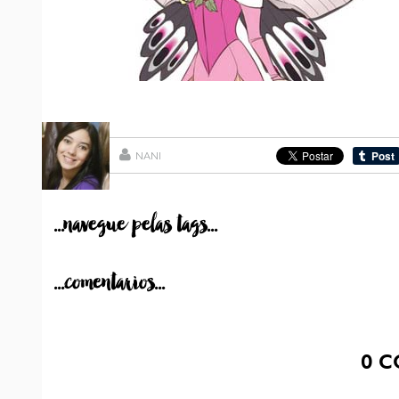
NANI
...navegue pelas tags...
...comentarios...
0
C