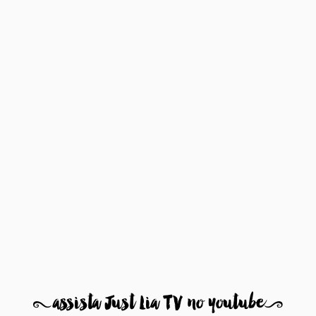
8
assista Just Lia TV no youtube
9