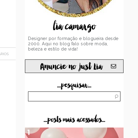
lia camargo
Designer por formação e blogueira desde
2000. Aqui no blog falo sobre moda,
beleza e estilo de vida!
RIOS
Anuncie no just Lia
...pesquisar...
...posts mais acessados...
1