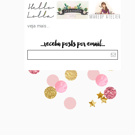
veja mais...
...receba posts por email...