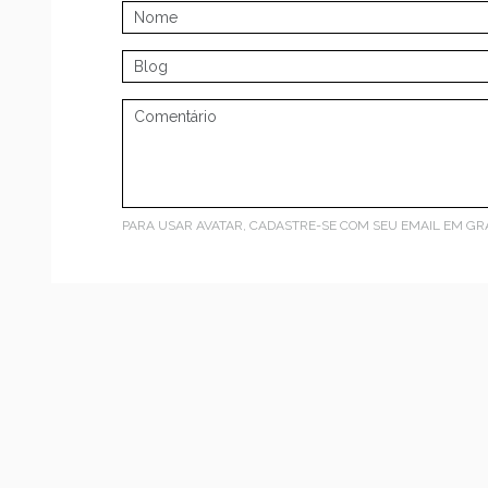
PARA USAR AVATAR, CADASTRE-SE COM SEU EMAIL EM
GR