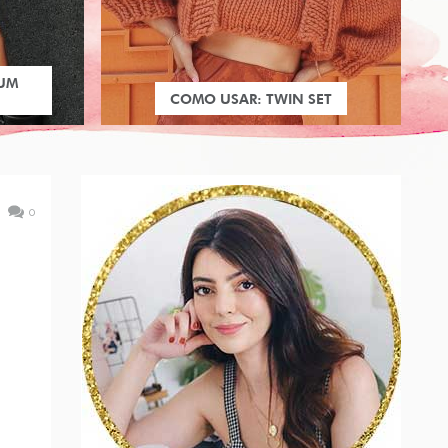
 UM
COMO USAR: TWIN SET
0