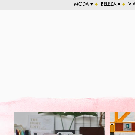
MODA ▾
BELEZA ▾
VI