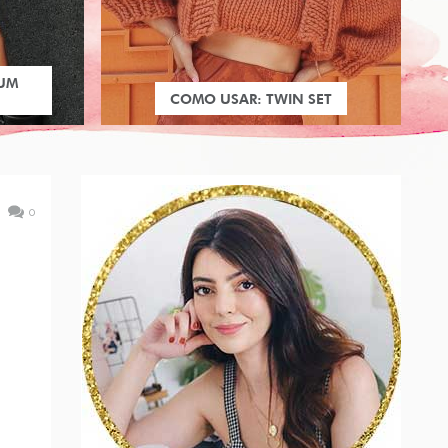
 UM
COMO USAR: TWIN SET
0