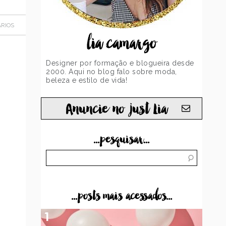
RIOS
lia camargo
Designer por formação e blogueira desde
2000. Aqui no blog falo sobre moda,
beleza e estilo de vida!
Anuncie no just Lia
...pesquisar...
...posts mais acessados...
1