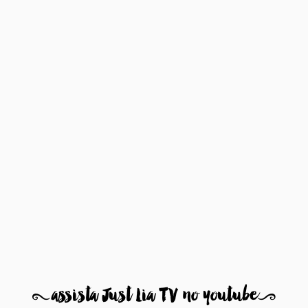
8
assista Just Lia TV no youtube
9