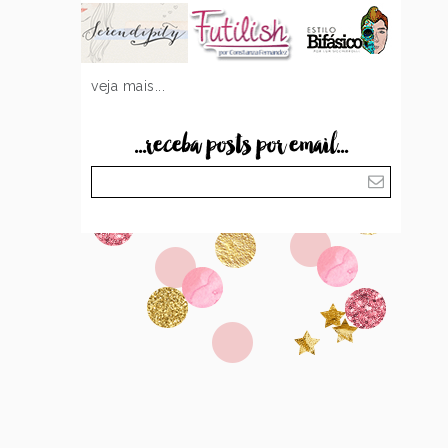
veja mais...
...receba posts por email...