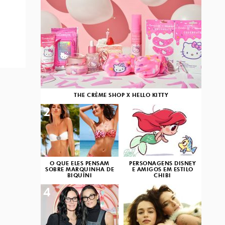
THE CRÈME SHOP X HELLO KITTY
2
3
O QUE ELES PENSAM
PERSONAGENS DISNEY
SOBRE MARQUINHA DE
E AMIGOS EM ESTILO
BIQUÍNI
CHIBI
4
5