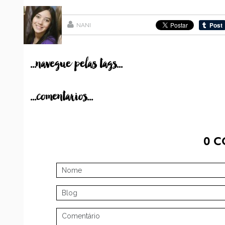
NANI
...navegue pelas tags...
...comentarios...
0
C