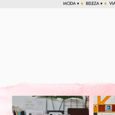
MODA ▾
BELEZA ▾
VI