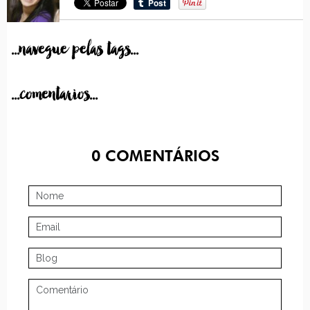
...navegue pelas tags...
...comentarios...
0
COMENTÁRIOS