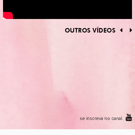
OUTROS VÍDEOS
se inscreva no canal
8
siga @liacamargo no instagram
9
190 - OAuthException
Error validating application