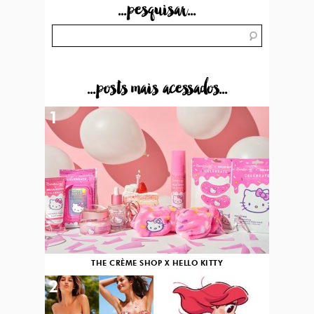
...pesquisar...
...posts mais acessados...
1
THE CRÈME SHOP X HELLO KITTY
2
3