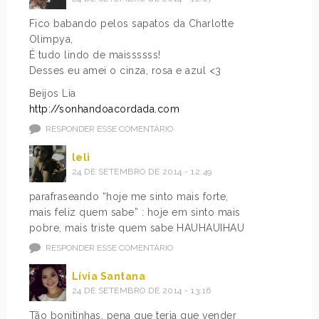
Fico babando pelos sapatos da Charlotte
Olimpya,
É tudo lindo de maissssss!
Desses eu amei o cinza, rosa e azul <3
Beijos Lia
http://sonhandoacordada.com
RESPONDER ESSE COMENTÁRIO
leli
24 DE SETEMBRO DE 2014 - 12:49
parafraseando “hoje me sinto mais forte,
mais feliz quem sabe” : hoje em sinto mais
pobre, mais triste quem sabe HAUHAUIHAU
RESPONDER ESSE COMENTÁRIO
Lívia Santana
24 DE SETEMBRO DE 2014 - 13:16
Tão bonitinhas, pena que teria que vender