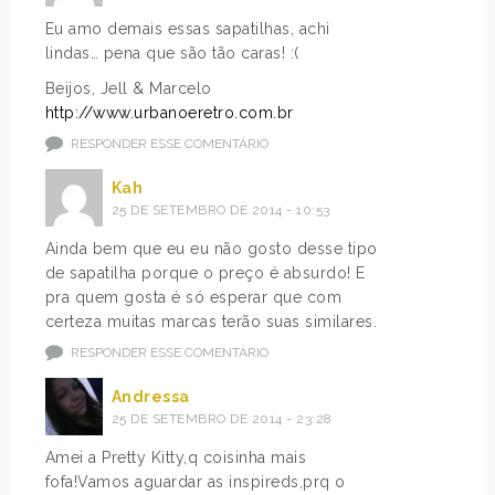
Eu amo demais essas sapatilhas, achi
lindas… pena que são tão caras! :(
Beijos, Jell & Marcelo
http://www.urbanoeretro.com.br
RESPONDER ESSE COMENTÁRIO
Kah
25 DE SETEMBRO DE 2014 - 10:53
Ainda bem que eu eu não gosto desse tipo
de sapatilha porque o preço é absurdo! E
pra quem gosta é só esperar que com
certeza muitas marcas terão suas similares.
RESPONDER ESSE COMENTÁRIO
Andressa
25 DE SETEMBRO DE 2014 - 23:28
Amei a Pretty Kitty,q coisinha mais
fofa!Vamos aguardar as inspireds,prq o