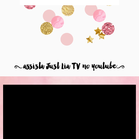
8
assista Just Lia TV no youtube
9