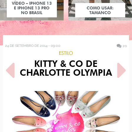
COMO USAR:
TAMANCO
24 DE SETEMBRO DE 2014 - 09:00
20
ESTILO
KITTY & CO DE
CHARLOTTE OLYMPIA
POST ANTERIOR
PRÓXIMO POST
BATALHA: ELLE FANNING
COMO USAR: SAIA
TROMPETE