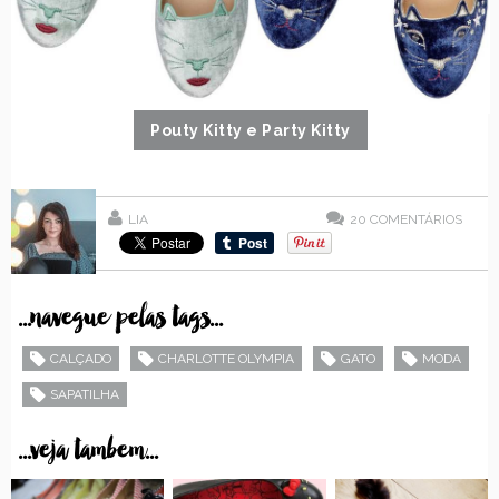
Pouty Kitty e Party Kitty
LIA
20
COMENTÁRIOS
...navegue pelas tags...
CALÇADO
CHARLOTTE OLYMPIA
GATO
MODA
SAPATILHA
...veja tambem...