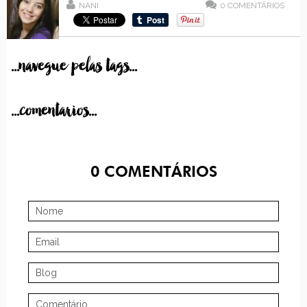
NANI
0
COMENTÁRIOS
...navegue pelas tags...
...comentarios...
0
COMENTÁRIOS