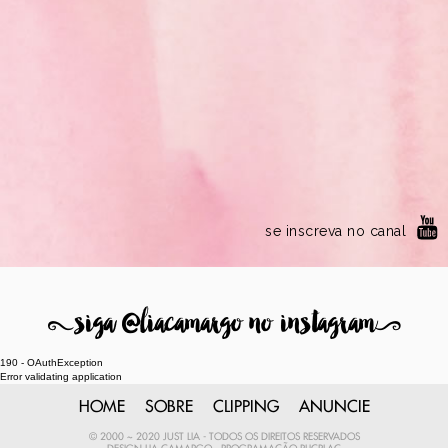
se inscreva no canal
8
siga @liacamargo no instagram
9
190 - OAuthException
Error validating application
HOME
SOBRE
CLIPPING
ANUNCIE
© 2000 ~ 2020 JUST LIA - TODOS OS DIREITOS RESERVADOS