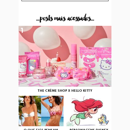
...posts mais acessados...
1
THE CRÈME SHOP X HELLO KITTY
2
3