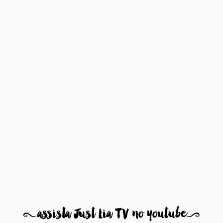
8
assista Just Lia TV no youtube
9