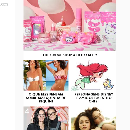
RIOS
THE CRÈME SHOP X HELLO KITTY
2
3
O QUE ELES PENSAM
PERSONAGENS DISNEY
SOBRE MARQUINHA DE
E AMIGOS EM ESTILO
BIQUÍNI
CHIBI
4
5