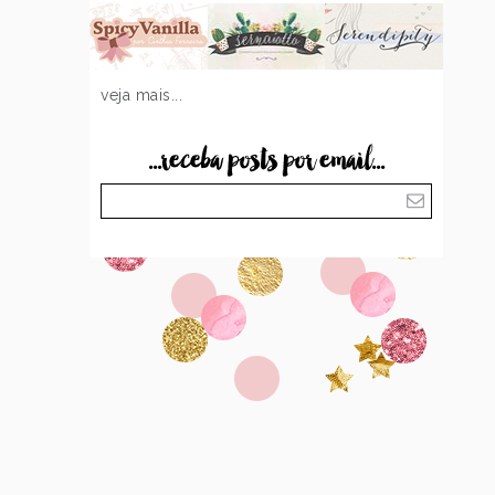
veja mais...
...receba posts por email...