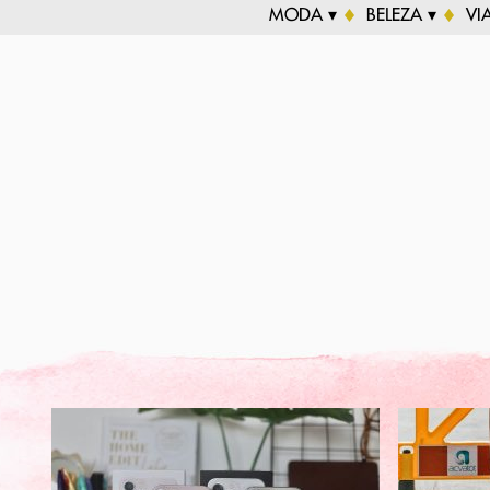
MODA ▾
BELEZA ▾
VI