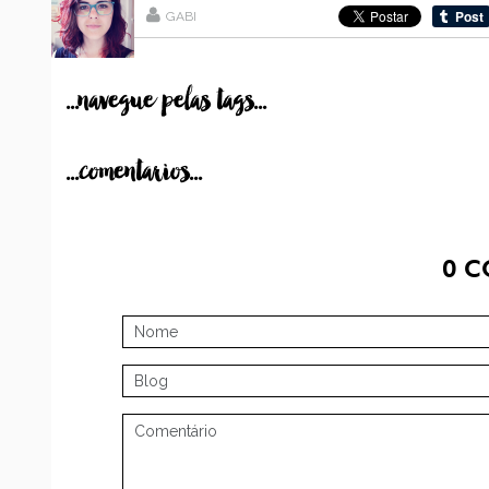
GABI
...navegue pelas tags...
...comentarios...
0
C