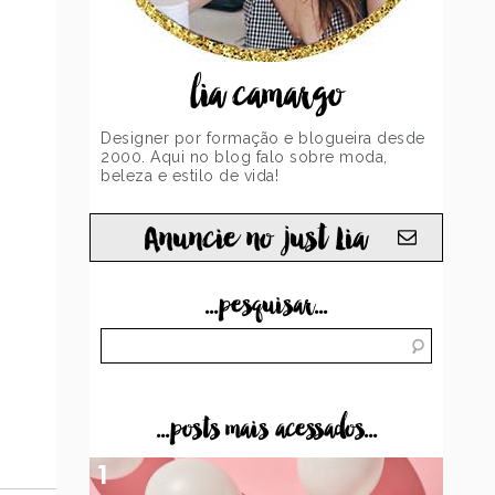
lia camargo
Designer por formação e blogueira desde
2000. Aqui no blog falo sobre moda,
beleza e estilo de vida!
Anuncie no just Lia
...pesquisar...
...posts mais acessados...
1