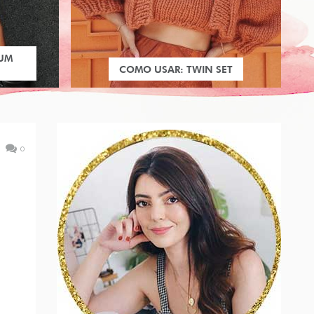
 UM
COMO USAR: TWIN SET
0