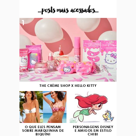
...posts mais acessados...
1
THE CRÈME SHOP X HELLO KITTY
2
3
O QUE ELES PENSAM
PERSONAGENS DISNEY
SOBRE MARQUINHA DE
E AMIGOS EM ESTILO
BIQUÍNI
CHIBI