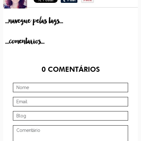
...navegue pelas tags...
...comentarios...
0
COMENTÁRIOS