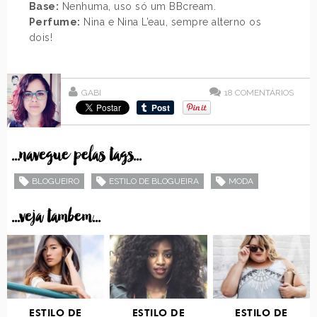
Base:
Nenhuma, uso só um BBcream.
Perfume:
Nina e Nina L’eau, sempre alterno os
dois!
GABI
18
COMENTÁRIOS
...navegue pelas tags...
BLOGUEIRO
ESTILO DE BLOGUEIRA
MODA
...veja tambem...
ESTILO DE
ESTILO DE
ESTILO DE