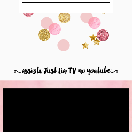
8
assista Just Lia TV no youtube
9