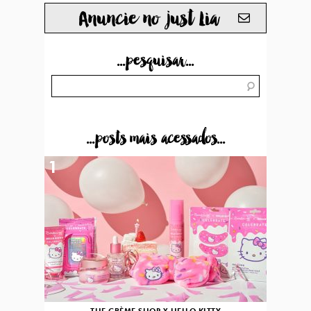
Anuncie no just Lia
...pesquisar...
...posts mais acessados...
1