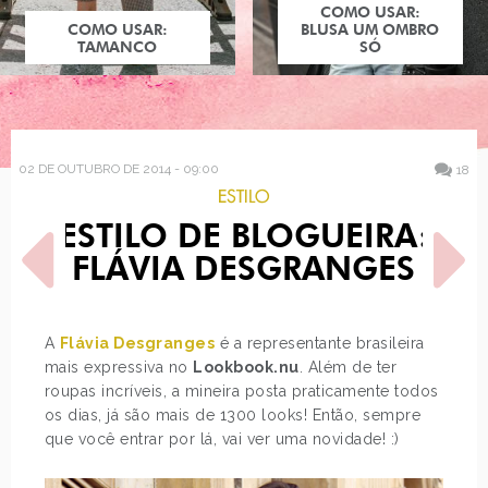
COMO USAR:
BLUSA UM OMBRO
SÓ
02 DE OUTUBRO DE 2014 - 09:00
18
ESTILO
ESTILO DE BLOGUEIRA:
FLÁVIA DESGRANGES
A
Flávia Desgranges
é a representante brasileira
mais expressiva no
Lookbook.nu
. Além de ter
POST ANTERIOR
PRÓXIMO POST
roupas incríveis, a mineira posta praticamente todos
COMO USAR: ESTILO
LOOK DO DIA: FLORAL
NORMCORE
LISTRADO + VLOG
os dias, já são mais de 1300 looks! Então, sempre
que você entrar por lá, vai ver uma novidade! :)