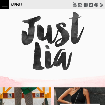
MENU
COMO USAR: TWIN
SET