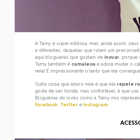
A Tamy é super estilosa, mas, ainda assim, seus
e diferentes, daquelas que rolam um preconce
aqui blogueiras que gostam de
inovar
, porque
Tamy também é
camaleoa
e adora mudar o cab
nela! É impressionante o tanto que ela cons
Outra coisa que adoro nela é que ela
repete r
gosta de sair bonita, mas confortável, e que usa
Blogueiras de looks como a Tamy nos representa
Facebook
,
Twitter
e
Instagram
.
ACESS