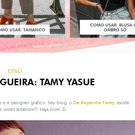
COMO USAR: BLUSA
OMO USAR: TAMANCO
OMBRO SÓ
ESTILO
OGUEIRA: TAMY YASUE
 e é designer gráfico. Seu blog, o
De Repente Tamy
, existe
sa, vocês lembram?)
. Haja look! :D
PRÓXIMO POST
ESTILO: NAOMI WATT