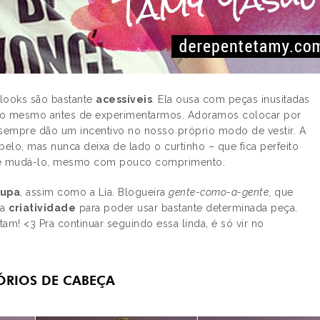
 looks são bastante
acessíveis
. Ela ousa com peças inusitadas
ito mesmo antes de experimentarmos. Adoramos colocar por
 sempre dão um incentivo no nosso próprio modo de vestir. A
elo, mas nunca deixa de lado o curtinho – que fica perfeito
egue mudá-lo, mesmo com pouco comprimento.
oupa
, assim como a Lia. Blogueira
gente-como-a-gente
, que
 a
criatividade
para poder usar bastante determinada peça.
m! <3 Pra continuar seguindo essa linda, é só vir no
ÓRIOS DE CABEÇA