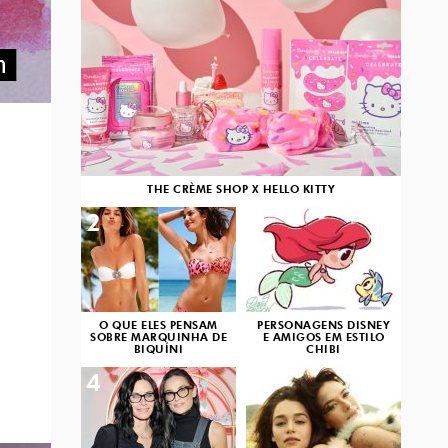
THE CRÈME SHOP X HELLO KITTY
2
3
O QUE ELES PENSAM
PERSONAGENS DISNEY
SOBRE MARQUINHA DE
E AMIGOS EM ESTILO
BIQUÍNI
CHIBI
4
5