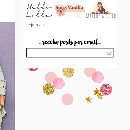
veja mais...
...receba posts por email...