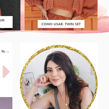
 UM
COMO USAR: TWIN SET
19
S