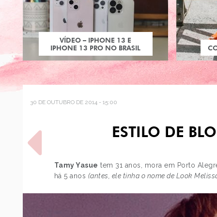
VÍDEO – IPHONE 13 E
IPHONE 13 PRO NO BRASIL
C
30 DE OUTUBRO DE 2014 - 15:00
ESTILO DE BL
Tamy Yasue
tem 31 anos, mora em Porto Alegre
há 5 anos
(antes, ele tinha o nome de Look Melis
POST ANTERIOR
OS MELHORES COSPLAYS
DE VILÕES DISNEY