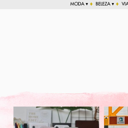
MODA ▾
BELEZA ▾
VI