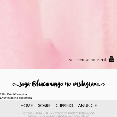
se inscreva no canal
8
siga @liacamargo no instagram
9
190 - OAuthException
Error validating application
HOME
SOBRE
CLIPPING
ANUNCIE
© 2000 ~ 2020 JUST LIA - TODOS OS DIREITOS RESERVADOS
DESIGN
LIA CAMARGO
- PROGRAMAÇÃO
PLICPLAC