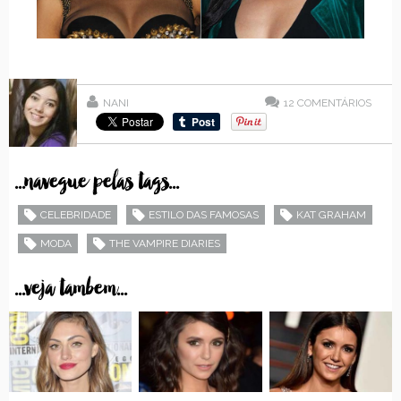
NANI
12
COMENTÁRIOS
...navegue pelas tags...
CELEBRIDADE
ESTILO DAS FAMOSAS
KAT GRAHAM
MODA
THE VAMPIRE DIARIES
...veja tambem...