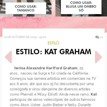
COMO USAR:
COMO USAR:
BLUSA UM OMBRO
TAMANCO
SÓ
17 DE OUTUBRO DE 2014 - 15:00
12
ESTILO
ESTILO: KAT GRAHAM
Katerina Alexandre Hartford Graham
, 25
anos, nasceu na Suíça e foi criada na Califórnia.
Começou sua carreira artística em comerciais na TV
POST ANTERIOR
PRÓXIMO POST
aos 6 anos, até que aos 15 foi descoberta por uma
COMO USAR: COR-DE-
TUTORIAL: NAIL ART
coreógrafa e virou dançarina de diversos artistas
ROSA
GEOMÉTRICA
como Pharrell e Missy Elliott. Ainda nesse ramo,
Kat
participou de vários videoclipes de outros famosos
como Akon, Usher, Justin Bieber e Nelly. Durante