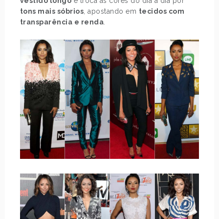
vestido longo
e troca as cores do dia a dia por
tons mais sóbrios
, apostando em
tecidos com
transparência e renda
.