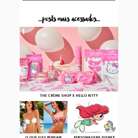
...posts mais acessados...
1
THE CRÈME SHOP X HELLO KITTY
2
3
O QUE ELES PENSAM
PERSONAGENS DISNEY