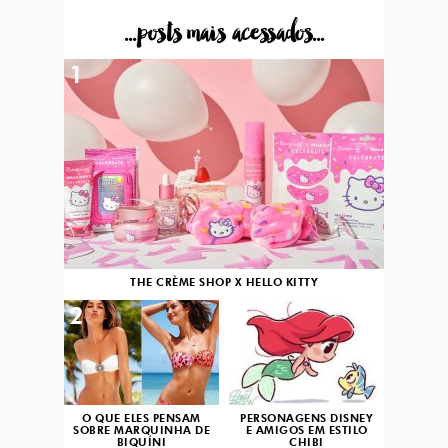
...posts mais acessados...
1
THE CRÈME SHOP X HELLO KITTY
2
3
O QUE ELES PENSAM
PERSONAGENS DISNEY
SOBRE MARQUINHA DE
E AMIGOS EM ESTILO
BIQUÍNI
CHIBI