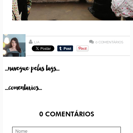
LIA
0
COMENTÁRIOS
...navegue pelas tags...
...comentarios...
0
COMENTÁRIOS