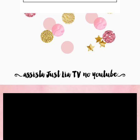
8
assista Just Lia TV no youtube
9