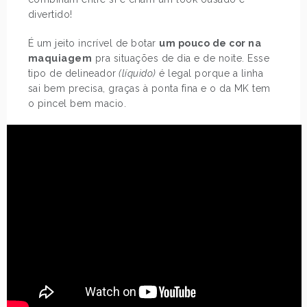
divertido!
É um jeito incrível de botar
um pouco de cor na
maquiagem
pra situações de dia e de noite. Esse
tipo de delineador
(líquido)
é legal porque a linha
sai bem precisa, graças à ponta fina e o da MK tem
o pincel bem macio.