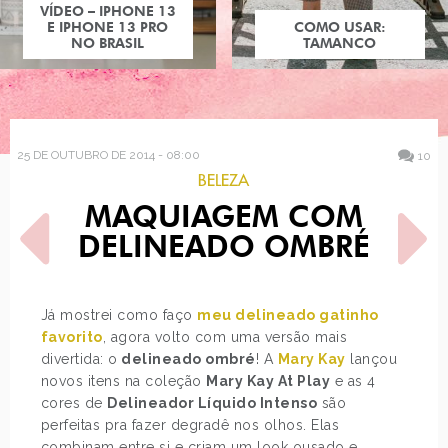
COMO USAR:
TAMANCO
25 DE OUTUBRO DE 2014 - 08:00
10
BELEZA
MAQUIAGEM COM
DELINEADO OMBRÉ
Já mostrei como faço
meu delineado gatinho
favorito
, agora volto com uma versão mais
POST ANTERIOR
PRÓXIMO POST
divertida: o
delineado ombré
! A
Mary Kay
lançou
LOOK DO DIA: BORDADO
TENDÊNCIA: SLIP DRESS
novos itens na coleção
Mary Kay At Play
e as 4
cores de
Delineador Líquido Intenso
são
perfeitas pra fazer degradê nos olhos. Elas
combinam entre si e criam um look ousado e