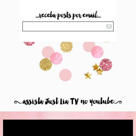
...receba posts por email...
8
assista Just Lia TV no youtube
9