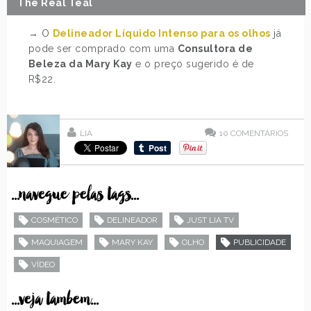
The Real Teal
→ O
Delineador Líquido Intenso para os olhos
já
pode ser comprado com uma
Consultora de
Beleza da Mary Kay
e o preço sugerido é de
R$22.
LIA
10
COMENTÁRIOS
...navegue pelas tags...
COSMÉTICO
DELINEADOR
JUST LIA TV
MAQUIAGEM
MARY KAY
OLHO
PUBLICIDADE
VÍDEO
...veja tambem...