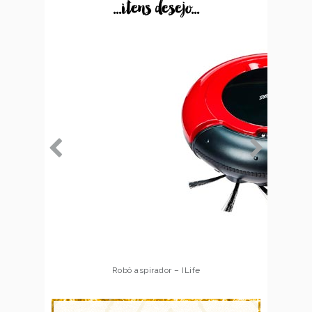
...itens desejo...
Robô aspirador – Multilaser