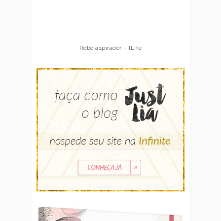
Robô aspirador – ILife