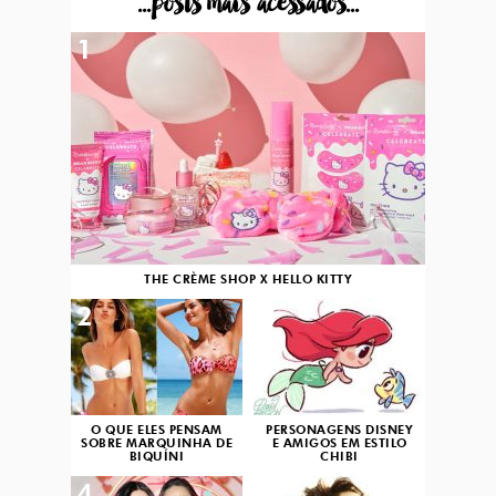
...posts mais acessados...
1
THE CRÈME SHOP X HELLO KITTY
2
3
O QUE ELES PENSAM
PERSONAGENS DISNEY
SOBRE MARQUINHA DE
E AMIGOS EM ESTILO
BIQUÍNI
CHIBI