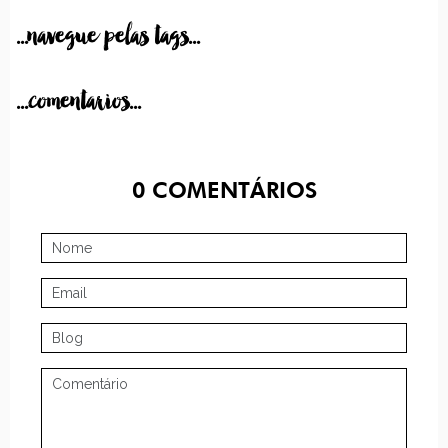
...navegue pelas tags...
...comentarios...
0
COMENTÁRIOS