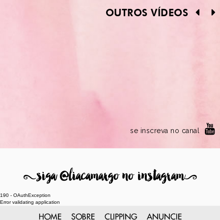
OUTROS VÍDEOS
se inscreva no canal
8
siga @liacamargo no instagram
9
190 - OAuthException
Error validating application
HOME
SOBRE
CLIPPING
ANUNCIE