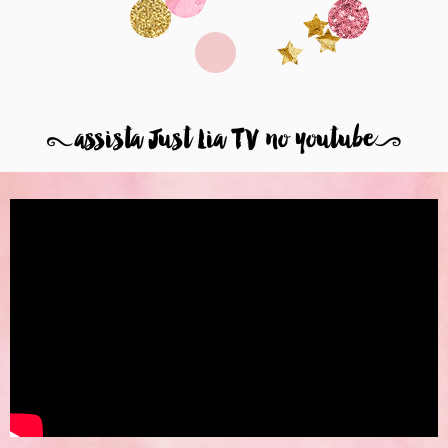
8
assista Just Lia TV no youtube
9