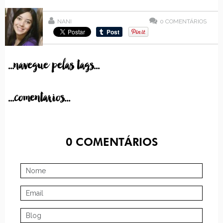
NANI
0
COMENTÁRIOS
...navegue pelas tags...
...comentarios...
0
COMENTÁRIOS