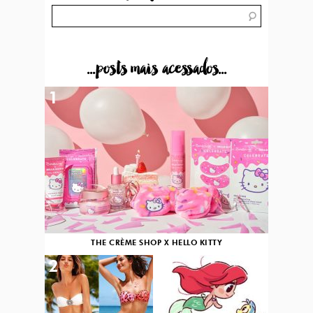
...posts mais acessados...
1
THE CRÈME SHOP X HELLO KITTY
2
3